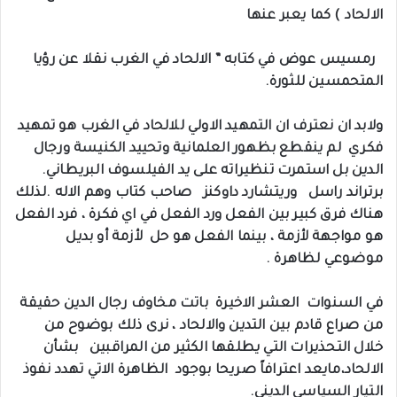
الالحاد ) كما يعبر عنها
‏‎ رمسيس عوض في كتابه ” الالحاد في الغرب نقلا عن رؤيا
المتحمسين للثورة.
‏‎ولابد ان نعترف ان التمهيد الاولي للالحاد في الغرب هو تمهيد
فكري لم ينقطع بظهور العلمانية وتحييد الكنيسة ورجال
الدين بل استمرت تنظيراته على يد الفيلسوف البريطاني.
برتراند راسل وريتشارد داوكنز صاحب كتاب وهم الاله .لذلك
هناك فرق كبير بين الفعل ورد الفعل في اي فكرة ، فرد الفعل
هو مواجهة لأزمة ، بينما الفعل هو حل لأزمة أو بديل
موضوعي لظاهرة .
‏‎في السنوات العشر الاخيرة باتت مخاوف رجال الدين حقيقة
من صراع قادم بين التدين والالحاد ، نرى ذلك بوضوح من
خلال التحذيرات التي يطلقها الكثير من المراقبين بشأن
الالحاد،مايعد اعترافاً صريحا بوجود الظاهرة الاتي تهدد نفوذ
التيار السياسي الديني.