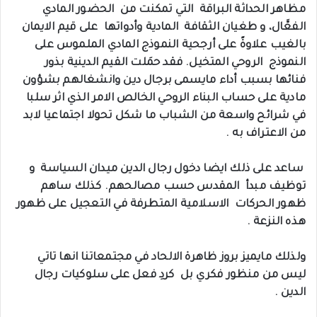
مظاهر الحداثة البراقة التي تمكنت من الحضور المادي
الفعَّال، و طغيان الثقافة المادية وأدواتها على قيم الايمان
بالغيب علاوةً على أرجحية النموذج المادي الملموس على
النموذج الروحي المتخيل. فقد حمَلت القيم الدينية بذور
فنائها بسبب أداء مايسمى برجال دين وانشغالهم بشؤون
مادية على حساب البناء الروحي الخالص الامر الذي اثر سلبا
في شرائح واسعة من الشباب ما شكل تحولا اجتماعيا لابد
من الاعتراف به .
‏‎ ساعد على ذلك ايضا دخول رجال الدين ميدان السياسة و
توظيف مبدأ المقدس حسب مصالحهم. كذلك ساهم
ظهور الحركات الاسلامية المتطرفة في التعجيل على ظهور
هذه النزعة .
‏‎ولذلك مايميز بروز ظاهرة الالحاد في مجتمعاتنا انها تاتي
ليس من منظور فكري بل كردِ فعل على سلوكيات رجال
الدين .