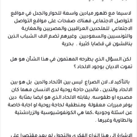
‏‎ لاسيما مع ظهور ميادين واسعة للحوار والجدل في مواقع
التواصل الاجتماعي فهناك صفحات على مواقع التواصل
الاجتماعي للملحدين العراقيين والمصريين والمغاربة
والتونسيين والسعوديين وغيرهم تضم الاف الشباب الذين
يناقشون في قضايا كثيرة . بحرية
‏‎ لكن السؤال الذي يطرحه المهتمون في هذا الشأن هو هل
تموت الاديان بوجود الالحاد ؟
‏‎ بالتأكيد لا، لان الصراع ليس بين الألحاد والدين بل هو بين
الالحاد والتدين ، فالدين حاجة روحية لدى الانسان مهما كان
مصدره او طقوسه. يقابله الالحاد الذي هو ايضا بمثابة دين
يوفر مبررات معقولة ومنطقية لحاجة روحية او اجابة خاصة
عن اسئلة وجودية ،كما هي الكونفوشيوسية والزرادشتية
والطاوية وغيرها .
‏‎الاشارة الى هذا النراع الفكري والتحول لم يعد مقتصرا على