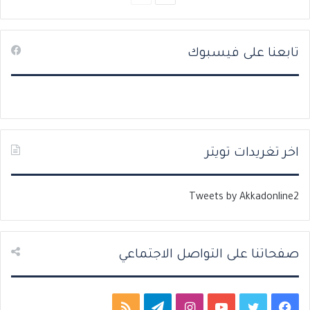
ل
ل
ص
ص
تابعنا على فيسبوك
ف
ف
ح
ح
ة
ة
ا
ا
ل
ل
ت
س
اخر تغريدات تويتر
ا
ا
ل
ب
Tweets by Akkadonline2
ي
ق
ة
ة
صفحاتنا على التواصل الاجتماعي
ف
ت
ي
ا
ت
م