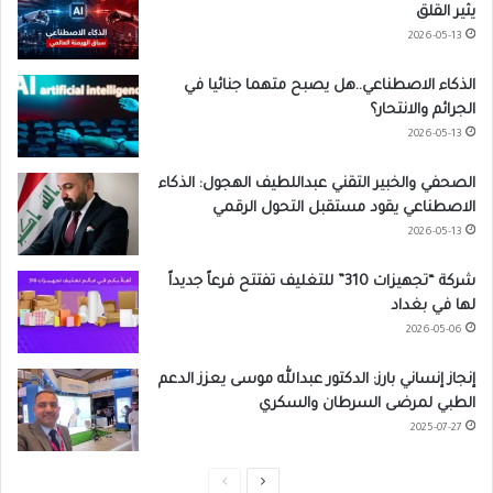
يثير القلق
2026-05-13
الذكاء الاصطناعي..هل يصبح متهما جنائيا في
الجرائم والانتحار؟
2026-05-13
الصحفي والخبير التقني عبداللطيف الهجول: الذكاء
الاصطناعي يقود مستقبل التحول الرقمي
2026-05-13
شركة “تجهيزات 310” للتغليف تفتتح فرعاً جديداً
لها في بغداد
2026-05-06
إنجاز إنساني بارز: الدكتور عبدالله موسى يعزز الدعم
الطبي لمرضى السرطان والسكري
2025-07-27
ا
ا