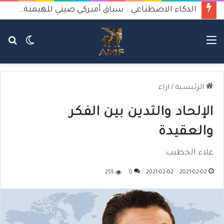
الذكاء الاصطناعي.. سباق أميركي صيني للهيمنة يثير القلق
القائمة
الوضع
بح
المظلم
عن
الرئيسية
/
اراء
الإلحاد والتدين بين الفكر
والعقيدة
علاء الخطيب
255
0
2021-02-02
2021-02-02