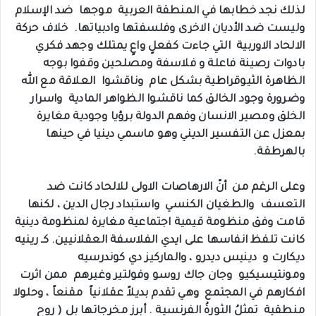
‏‎لذلك نجد خطابها في المنطقة العربية موجها ضد الإسلام
وليست ضد الأديان الاخرى وفلسفتها وادبياتها. خلاف حركة
الالحاد الاوربية التي جاءت كفعلٍ واعٍ يمتلك وجهد فكري
بادوات رصينة فاعلة و فلاسفة ومصلحين وقفوا بوجه
الظاهرة الثيوقراطية بشكل عام وناقشوا العلاقة مع الله
وضرورة وجود الخالق كما ناقشوا الظواهر المادية واسرار
الخلق ومصير الانسان وفهم الدولة برؤيا وجودية مغايرة
بمعزل عن التفسير الديني وهو ماسمي دينيا في حينها
بالهرطقة.
‏‎وعلى الرغم من أنّ الارهاصات الاولى للالحاد كانت ضد
التعسف والطغيان الكنسي واستبداد رجال الدين ، لكنها
قامت وفق منظومة قيمية اجتماعية مغايرة لمنظومة دينية
كانت تلفظ انفاسها على ايدي الفلاسفة العقلانيين. كـ رينيه
ديكارت و دينيس ديدرو ، والماركيز دي كوندرسيه
ومونتيسيكيو وجان جاك روسو وفولتير وغيرهم ممن اثرت
افكارهم في المجتمع وهي تقدم بديلاً عقلانياً مقنعاً ، وحلولا
منطقية تمثلُ الثورةُ الفرنسية . أبرز مخرجاتها بل ( روح