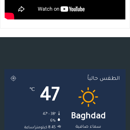
الطقس حالياً
47
℃
47º - 38º
Baghdad
6%
سماء صافية
8.45 كيلومتر/ساعة