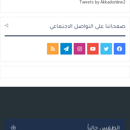
Tweets by Akkadonline2
ي
ق
ة
ة
صفحاتنا على التواصل الاجتماعي
ف
ت
ي
ا
ت
م
ي
و
و
ن
ي
ل
س
ي
ت
س
ل
خ
ب
ت
ي
ت
ق
ص
و
ر
و
ق
ر
ا
ك
ب
ر
ا
ل
ا
م
م
الطقس حالياً
م
و