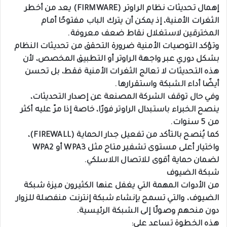
إهمال تحديثات نظام الراوتر (FIRMWARE) يعد من أخطر
الثغرات الأمنية، إذ يمكن أن يترك الباب مفتوحًا أمام
المخترقين لاستغلال نقاط ضعف معروفة.
وتؤكد التوصيات الأمنية ضرورة التحقق من تحديثات النظام
بشكل دوري عبر واجهة الراوتر أو التطبيق المخصص، لأن
هذه التحديثات لا تعالج الثغرات الأمنية فقط، بل تحسن
أيضًا أداء الشبكة واستقرارها.
وفي حال توقف الشركة المصنعة عن إصدار التحديثات،
ينصح الخبراء باستبدال الراوتر فورًا، خاصة إذا مرّ عليه أكثر
من 5 سنوات.
كما يُنصح بالتأكد من تفعيل جدار الحماية (FIREWALL)،
واختيار أعلى مستوى تشفير متاح مثل WPA3 أو WPA2
لضمان حماية أقوى للاتصال اللاسلكي.
شبكة الضيوف
من الأدوات المهمة التي يغفل عنها الكثيرون ميزة شبكة
الضيوف، والتي تسمح بإنشاء شبكة إنترنت منفصلة للزوار
دون منحهم وصولًا إلى الشبكة الرئيسية.
هذه الخطوة تساعد على: