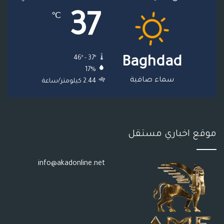
37
℃
ق
ع
46º - 37º
Baghdad
R
17%
S
سماء صافية
2.44 كيلومتر/ساعة
S
موقع اخباري مستقل
info@akadonline.net