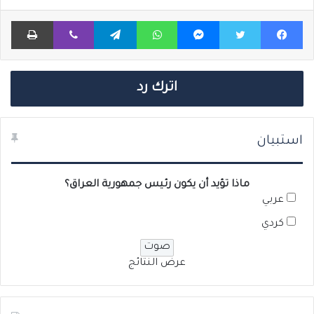
فيسبوك
تويتر
ماسنجر
واتساب
تيلقرام
ڤايبر
طباعة
اترك رد
استبيان
ماذا تؤيد أن يكون رئيس جمهورية العراق؟
عربي
كردي
عرض النتائج