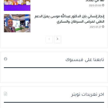
لها في بغداد
2026-05-06
إنجاز إنساني بارز: الدكتور عبدالله موسى يعزز الدعم
الطبي لمرضى السرطان والسكري
2025-07-27
ا
ا
ل
ل
ص
ص
تابعنا على فيسبوك
ف
ف
ح
ح
ة
ة
ا
ا
ل
ل
ت
س
اخر تغريدات تويتر
ا
ا
ل
ب