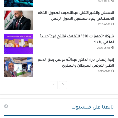
2026-05-13
الصحفي والخبير التقني عبداللطيف الهجول: الذكاء
الاصطناعي يقود مستقبل التحول الرقمي
2026-05-13
شركة “تجهيزات 310” للتغليف تفتتح فرعاً جديداً
لها في بغداد
2026-05-06
إنجاز إنساني بارز: الدكتور عبدالله موسى يعزز الدعم
الطبي لمرضى السرطان والسكري
2025-07-27
ا
ا
ل
ل
ص
ص
تابعنا على فيسبوك
ف
ف
ح
ح