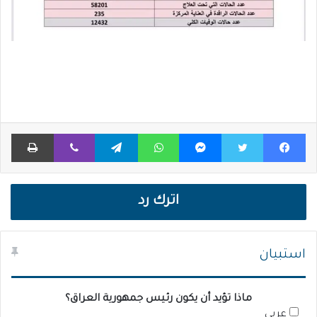
فيسبوك
تويتر
ماسنجر
واتساب
تيلقرام
ڤايبر
طباعة
اترك رد
استبيان
ماذا تؤيد أن يكون رئيس جمهورية العراق؟
عربي