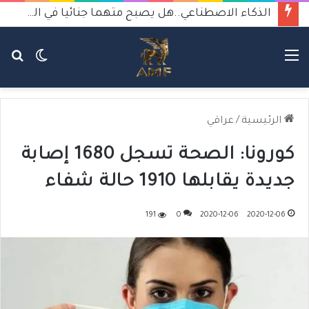
الذكاء الاصطناعي..هل يصبح متهما جنائيا في الجرائم والانتحار؟
القائمة
الوضع
بح
المظلم
عن
الرئيسية
/
عراقي
كورونا: الصحة تسجل 1680 إصابة
جديدة يقابلها 1910 حالة شفاء
191
0
2020-12-06
2020-12-06