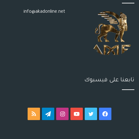
info@akadonline.net
تابعنا على فيسبوك
فيسبوك
تويتر
يوتيوب
انستقرام
تيلقرام
ملخص
الموقع
RSS