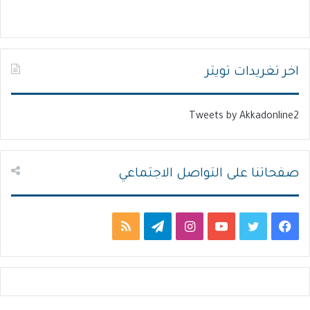
ة
ة
ا
ا
ل
ل
ت
س
اخر تغريدات تويتر
ا
ا
ل
ب
Tweets by Akkadonline2
ي
ق
ة
ة
صفحاتنا على التواصل الاجتماعي
ف
ت
ي
ا
ت
م
ي
و
و
ن
ي
ل
س
ي
ت
س
ل
خ
ب
ت
ي
ت
ق
ص