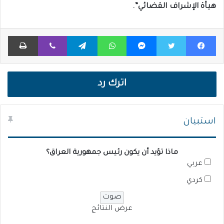
هيأة الإشراف القضائي”.
فيسبوك
تويتر
ماسنجر
واتساب
تيلقرام
ڤايبر
طباعة
اترك رد
استبيان
ماذا تؤيد أن يكون رئيس جمهورية العراق؟
عربي
كردي
عرض النتائج