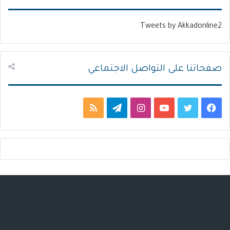
ا
ا
ل
ب
Tweets by Akkadonline2
ي
ق
ة
ة
صفحاتنا على التواصل الاجتماعي
ف
ت
ي
ا
ت
م
ي
و
و
ن
ي
ل
س
ي
ت
س
ل
خ
ب
ت
ي
ت
ق
ص
و
ر
و
ق
ر
ا
ك
ب
ر
ا
ل