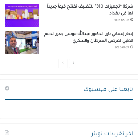
شركة “تجهيزات 310” للتغليف تفتتح فرعاً جديداً
لها في بغداد
2026-05-06
إنجاز إنساني بارز: الدكتور عبدالله موسى يعزز الدعم
الطبي لمرضى السرطان والسكري
2025-07-27
ا
ا
ل
ل
ص
ص
تابعنا على فيسبوك
ف
ف
ح
ح
ة
ة
ا
ا
ل
ل
ت
س
اخر تغريدات تويتر