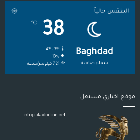
ا
م
م
الطقس حالياً
م
و
38
℃
ق
ع
47º - 35º
Baghdad
R
13%
S
سماء صافية
7.21 كيلومتر/ساعة
S
موقع اخباري مستقل
info@akadonline.net