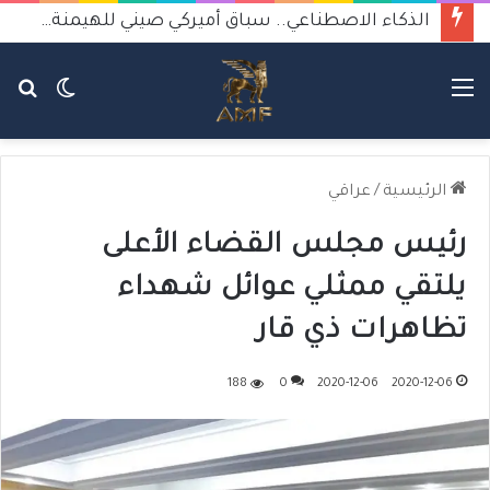
الذكاء الاصطناعي.. سباق أميركي صيني للهيمنة يثير القلق
القائمة
الوضع
بح
المظلم
عن
الرئيسية
/
عراقي
رئيس مجلس القضاء الأعلى
يلتقي ممثلي عوائل شهداء
تظاهرات ذي قار
188
0
2020-12-06
2020-12-06