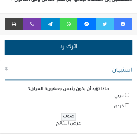
المتهمين إلى القضاء لينالوا جزائهم العادل وفق القانون”.
فيسبوك
تويتر
ماسنجر
واتساب
تيلقرام
ڤايبر
طباعة
اترك رد
استبيان
ماذا تؤيد أن يكون رئيس جمهورية العراق؟
عربي
كردي
عرض النتائج