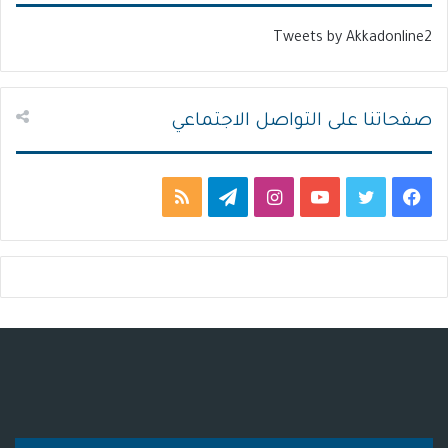
ل
ب
Tweets by Akkadonline2
ي
ق
ة
ة
صفحاتنا على التواصل الاجتماعي
ف
ت
ي
ا
ت
م
ي
و
و
ن
ي
ل
س
ي
ت
س
ل
خ
ب
ت
ي
ت
ق
ص
و
ر
و
ق
ر
ا
ك
ب
ر
ا
ل
ا
م
م