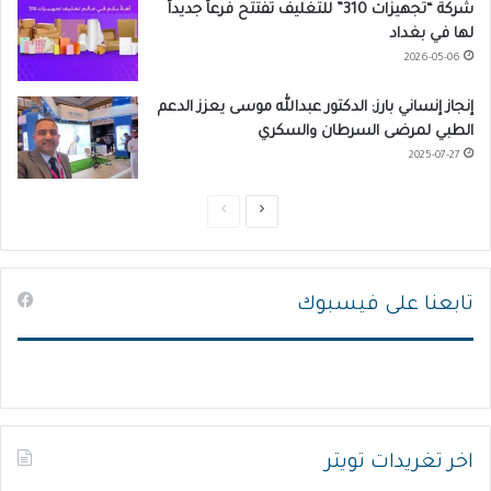
شركة “تجهيزات 310” للتغليف تفتتح فرعاً جديداً
لها في بغداد
2026-05-06
إنجاز إنساني بارز: الدكتور عبدالله موسى يعزز الدعم
الطبي لمرضى السرطان والسكري
2025-07-27
ا
ا
ل
ل
ص
ص
تابعنا على فيسبوك
ف
ف
ح
ح
ة
ة
ا
ا
ل
ل
ت
س
اخر تغريدات تويتر
ا
ا