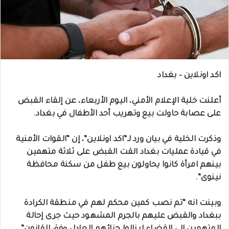
اكد اونلاين – بغداد
أعلنت خلية الإعلام الأمني، اليوم الأربعاء، عن إلقاء القبض
على عصابة حاولت بيع وتهريب أحد الأطفال في بغداد.
وذكرت الخلية في بيان ورد لـ”اكد اونلاين”، إن “القوات الأمنية
في قيادة عمليات بغداد القت القبض على ثلاثة متهمين
بينهم امرأة كانوا يحاولون بيع طفل من سكنة محافظة
نينوى”.
وبينت انه “تم نصب كمين محكم لهم في منطقة الكرادة
ببغداد والقبض عليهم بالجرم المشهود حيث جرى إحالة