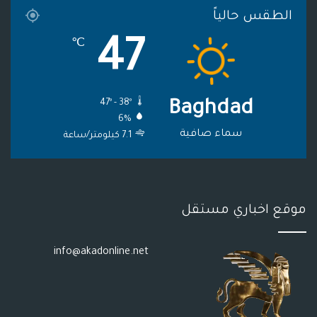
الطقس حالياً
م
و
47
℃
ق
ع
47º - 38º
Baghdad
R
6%
S
سماء صافية
7.1 كيلومتر/ساعة
S
موقع اخباري مستقل
info@akadonline.net