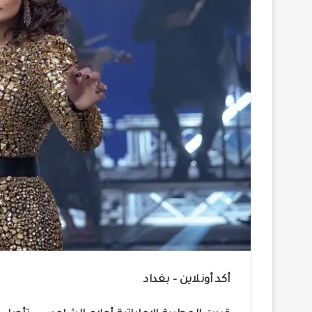
أكد أونلاين – بغداد