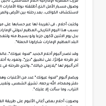
قررت المطربة الإماراتية أحلام الشامسي، تأجيل 
وصول مسبار الأمل الذى أطلقته دولة الأمارات الع
لاستكشاف الكواكب، بعد رحلته بين الأرض والمريخ خلال حوالى 7 أشهر من انطلاق
وكتبت أحلام ، فى تغريدة لها عبر حسابها على موق
بسبب هذا اليوم التاريخي العظيم لدولتي الإمار
بدل يوم الاثنين لأكون جزءا ولو بسيط منه ولتغطي
البلد العظيم الإمارات شاركونا الحملة”.
وقد تصدر ألبوم أحلام الجديد “فدوة عيونك”، عالمي
تم طرحه مؤخرًا، على تطبيق “ديزر”، وتعود به أح
آخر ألبوم لها “يلازمني خيالك”، والذي طرحته في عام 16
ويضم ألبوم “فدوة عيونك” عدد من الأغنيات وهم:
دفتر وممحاه، الله يرحمه، تشرق الشمس، وتغيب،
التراب، وما سألت إلا عليك”.
وصورت أحلام بعض أغاني الألبوم على طريقة الفيد