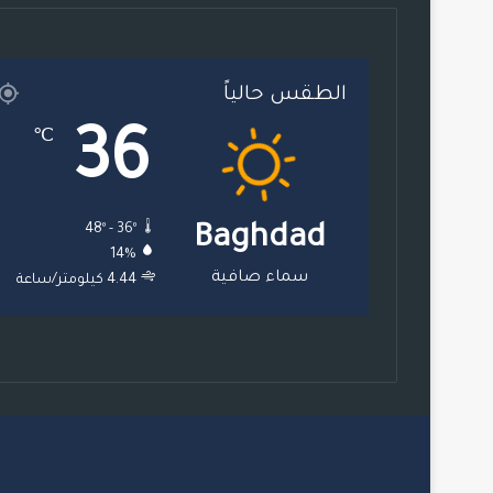
الطقس حالياً
36
℃
48º - 36º
Baghdad
14%
سماء صافية
4.44 كيلومتر/ساعة