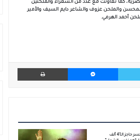
مصرية، كما تعاونت مع عدد من الشعراء والملحنين
 المحسن والملحن عزوف والشاعر دايم السيف والأمير
لحن أحمد الهرمي.
تويتر
ماسنجر
طباعة
فيديو.. أنغام تكسر حاجز الـ41 ألف