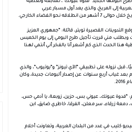
طرح ألبومها الجديد “فدوة عيونك”، لمتابعة وتغطية
ربية إلى المريخ، والذى يعد أول مسبار عربي
ه نحو الفضاء الخارجي.
ع التدوينات القصيرة تويتر، قائلة: “جمهوري العزيز
ات وبطلب مني قررت تأجيل طرح البومي إلى يوم الخميس
ة هذا الحدث الذي كم أشعر أنا بالفخر أني أنتمي لهذا
ًا، قبل نزوله على تطبيقي “الآي تيونز” و”يوتيوب”، والذي
لام بعد غياب أربع سنوات عن إصدار ألبومات جديدة، وكان
20.
 “فدوة عيونك، عيوني بس، حزين، زوبعة، يا آدمي حس،
 دمعة زرقاء، سر معلن، الفرقا، خاطري ضايق، ابن
يو كليب في عدد من البلدان العربية، وتعاونت أحلام