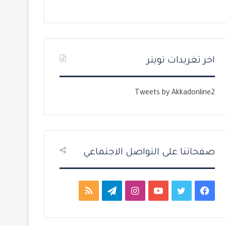
ل
ل
ت
س
ا
ا
ل
ب
اخر تغريدات تويتر
ي
ق
ة
ة
Tweets by Akkadonline2
صفحاتنا على التواصل الاجتماعي
ف
ت
ي
ا
ت
م
ي
و
و
ن
ي
ل