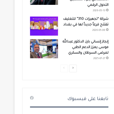
التحول الرقمي
2026-05-13
شركة “تجهيزات 310” للتغليف
تفتتح فرعاً جديداً لها في بغداد
2026-05-06
إنجاز إنساني بارز: الدكتور عبدالله
موسى يعزز الدعم الطبي
لمرضى السرطان والسكري
2025-07-27
ا
ا
ل
ل
ص
ص
ف
ف
ح
ح
تابعنا على فيسبوك
ة
ة
ا
ا