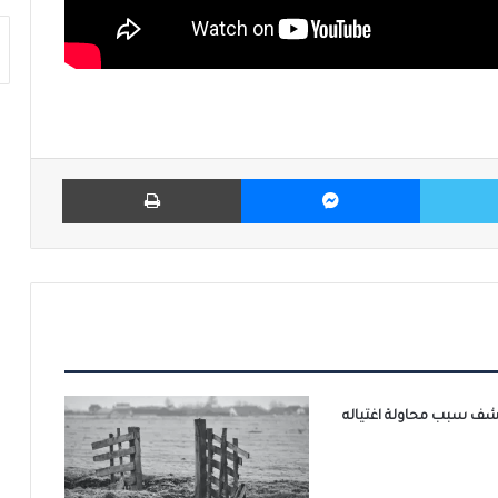
تويتر
ماسنجر
طباعة
شف سبب محاولة اغتياله