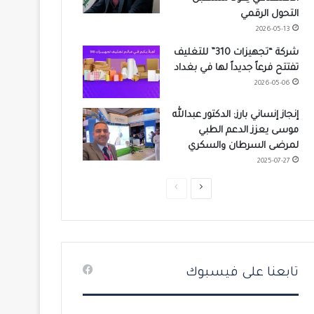
التحول الرقمي
2026-05-13
شركة “تجهيزات 310” للتغليف
تفتتح فرعاً جديداً لها في بغداد
2026-05-06
إنجاز إنساني بارز: الدكتور عبدالله
موسى يعزز الدعم الطبي
لمرضى السرطان والسكري
2025-07-27
ا
ا
ل
ل
ص
ص
ف
ف
ح
ح
تابعنا على فيسبوك
ة
ة
ا
ا