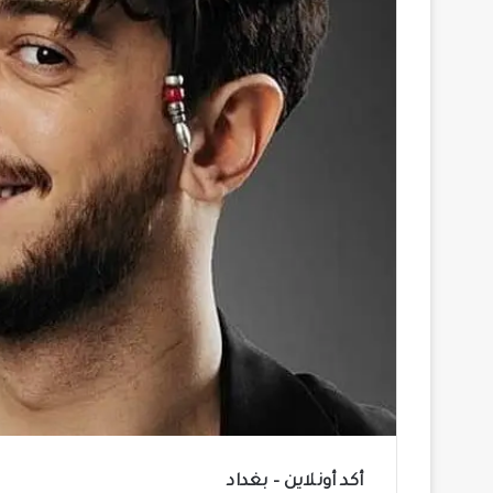
أكد أونلاين – بغداد