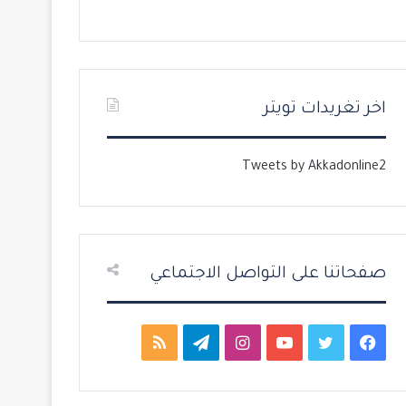
ل
ل
ت
س
ا
ا
ل
ب
اخر تغريدات تويتر
ي
ق
ة
ة
Tweets by Akkadonline2
صفحاتنا على التواصل الاجتماعي
ف
ت
ي
ا
ت
م
ي
و
و
ن
ي
ل