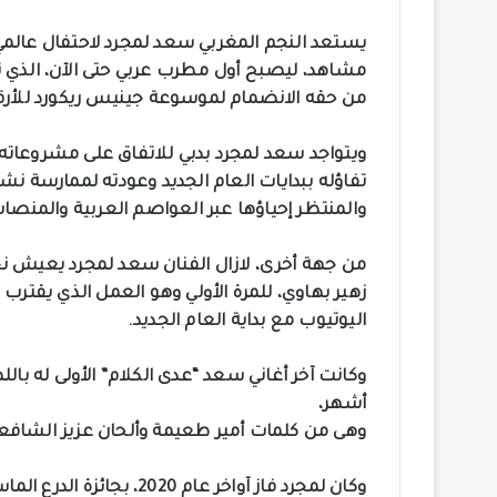
يستعد النجم المغربي سعد لمجرد لاحتفال عالمي
مشاهد، ليصبح أول مطرب عربي حتى الآن، الذي ت
من حقه الانضمام لموسوعة جينيس ريكورد للأرقام
تفاؤله ببدايات العام الجديد وعودته لممارسة نشا
والمنتظر إحياؤها عبر العواصم العربية والمنصات
من جهة أخرى، لازال الفنان سعد لمجرد يعيش نجاح 
اليوتيوب مع بداية العام الجديد.
أشهر،
وهى من كلمات أمير طعيمة و‏ألحان عزيز الشافعى
وكان لمجرد فاز آواخر عام