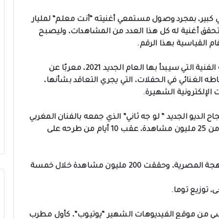
 كبير، بمجرد وصول مستمعي أغنيته “أنت معلم” لمليار
حقق أغنية له كل هذا العدد من المشاهدات، وليصبح
 القياسية بهذا الرقم.
ويتواجد سعد لمجرد بدبي للاتفاق على مشروعاته الفنية التي سيبدأ بها العام الجديد 2021، معربًا عن
طه الغنائي في الحفلات، التي يجري التعاقد بشأنها،
 الإلكترونية الشهيرة.
الديو الجديد ” لو جه ثاني” الذي جمعه بالفنان المغربي
زهير بهاوي، للمرة الأولي وهو العمل الذي يقترب من 25 مليون مشاهدة، عقب 10 أيام من طرحه على
وكانت آخر أغاني سعد “عدى الكلام” الأولى له باللهجة المصرية، وحققت 200 مليون مشاهدة خلال خمسة
، توزيع توما.
 2020، بجائزة الدرع الماسي من موقع الفيديوهات الشهير “يوتيوب”، كأول مطرب