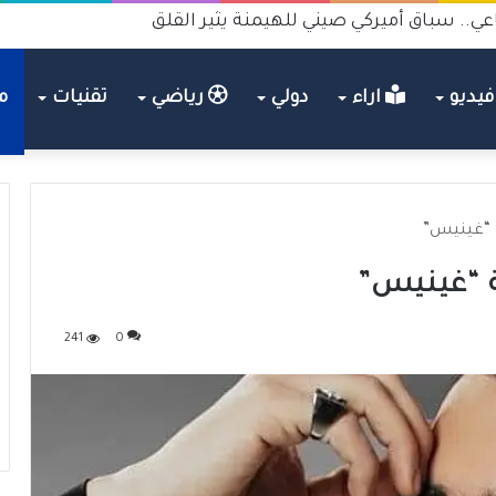
.هل يصبح متهما جنائيا في الجرائم والانتحار؟
يديو
اراء
دولي
رياضي
تقنيات
م
 “غينيس”
 “غينيس”
241
0