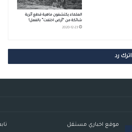
العلماء يكتشفون ماهية قطع أثرية
شائكة من “أرض اختفت” بالفعل!
2020-12-23
اترك رد
موقع اخباري مستقل
تاب