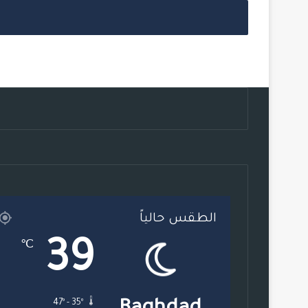
الطقس حالياً
39
℃
47º - 35º