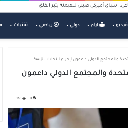
عي.. سباق أميركي صيني للهيمنة يثير القلق
يديو
اراء
دولي
رياضي
تقنيات
م
دة والمجتمع الدولي داعمون لإجراء انتخابات نزيهة
تحدة والمجتمع الدولي داعمون
163
0