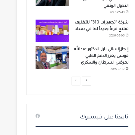
التحول الرقمي
2026-05-13
شركة “تجهيزات 310” للتغليف
تفتتح فرعاً جديداً لها في بغداد
2026-05-06
إنجاز إنساني بارز: الدكتور عبدالله
موسى يعزز الدعم الطبي
لمرضى السرطان والسكري
2025-07-27
ا
ا
ل
ل
ص
ص
ف
ف
ح
ح
تابعنا على فيسبوك
ة
ة
ا
ا