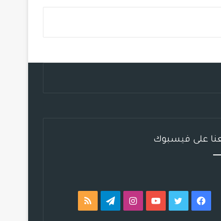
س
ي
ت
س
ل
خ
ب
ت
ي
ت
ق
ص
و
ر
و
ق
ر
ا
ك
ب
ر
ا
ل
ا
م
م
م
و
ق
عنا على فيسبوك
ع
R
S
فيسبوك
تويتر
يوتيوب
انستقرام
تيلقرام
ملخص
S
الموقع