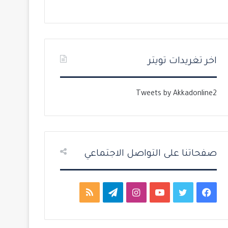
ل
ل
ت
س
ا
ا
ل
ب
اخر تغريدات تويتر
ي
ق
ة
ة
Tweets by Akkadonline2
صفحاتنا على التواصل الاجتماعي
ف
ت
ي
ا
ت
م
ي
و
و
ن
ي
ل