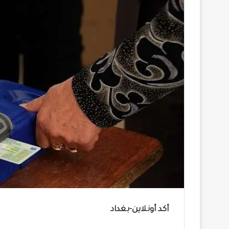
أكد أونلاين-بغداد