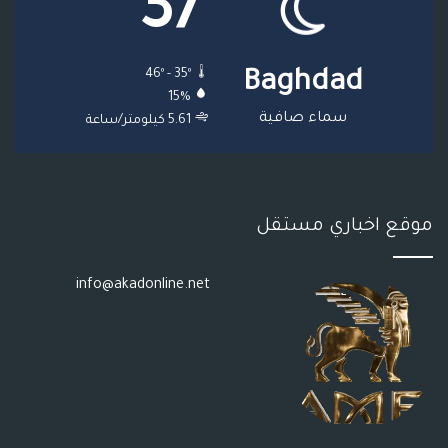
37
ع
46º - 35º
Baghdad
R
15%
S
سماء صافية
5.61 كيلومتر/ساعة
S
موقع اخباري مستقل
info@akadonline.net