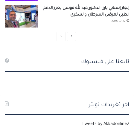
إنجاز إنساني بارز: الدكتور عبدالله موسى يعزز الدعم
الطبي لمرضى السرطان والسكري
2025-07-27
ا
ا
ل
ل
ص
ص
تابعنا على فيسبوك
ف
ف
ح
ح
ة
ة
ا
ا
ل
ل
ت
س
اخر تغريدات تويتر
ا
ا
ل
ب
Tweets by Akkadonline2
ي
ق