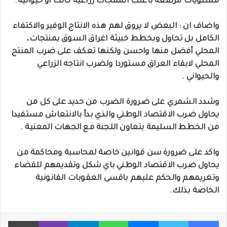
مستويات مرتفعة باغلب المنتجات زراعية كانت او حيوانية.
واضاف ان : البعض لا يروق لهم هذه الانتاج الوفير والاكتفاء
الكامل بل تحاول وبخطط خبيثة اغراق السوق بمنتجات،
المحلي أفضل منها واحسن ولكنها تعكف على ضرب المنتج
المحلي لابقاء العراق مستوردا ولضرب انتاجه الزراعي
والحيواني .
وشدد الشمري على ضرورة الضرب من حديد على كل من
يحاول ضرب الاقتصاد الوطني والذي بدأ بالانتعاش مستفيدا
من الخطط السليمة بتعاون اللجنة مع الجهات المعنية .
واكد على ضرورة سن قوانين خاصة لمحاسبة ومحاكمة من
يحاول ضرب الاقتصاد الوطني باي شكل وتقديمهم للقضاء
وتغريمهم والحكم عليهم باقسى العقوبات القانونية
الخاصة بذلك.
فيسبوك
تويتر
ماسنجر
واتساب
تيلقرام
ڤايبر
طباعة