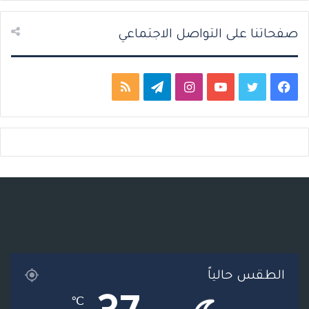
ة
ة
صفحاتنا على التواصل الاجتماعي
ف
ت
ي
ا
ت
م
ي
و
و
ن
ي
ل
س
ي
ت
س
ل
خ
ب
ت
ي
ت
ق
ص
و
ر
و
ق
ر
ا
ك
ب
ر
ا
ل
ا
م
م
الطقس حالياً
م
و
℃
ق