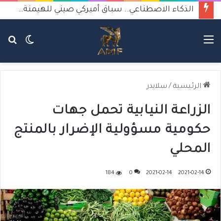
الذكاء الاصطناعي.. سباق أميركي صيني للهيمنة يثير القلق
القائمة
الوضع
بح
المظلم
عن
الرئيسية
/
سلايدر
الزراعة النيابية تحمل جهات
حكومية مسؤولية الإضرار بالمنتج
المحلي
184
0
2021-02-14
2021-02-14