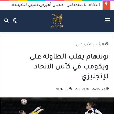
الذكاء الاصطناعي.. سباق أميركي صيني للهيمنة يثير القلق
القائمة
الوضع
بح
المظلم
عن
الرئيسية
/
رياضي
توتنهام يقلب الطاولة على
ويكومب في كأس الاتحاد
الإنجليزي
191
0
2021-01-26
2021-01-26