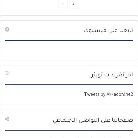
ا
ا
ل
ل
ص
ص
تابعنا على فيسبوك
ف
ف
ح
ح
ة
ة
ا
ا
ل
ل
ت
س
اخر تغريدات تويتر
ا
ا
ل
ب
Tweets by Akkadonline2
ي
ق
ة
ة
صفحاتنا على التواصل الاجتماعي