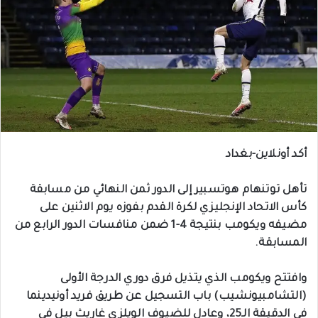
أكد أونلاين-بغداد
تأهل توتنهام هوتسبير إلى الدور ثمن النهائي من مسابقة
كأس الاتحاد الإنجليزي لكرة القدم بفوزه يوم الاثنين على
مضيفه ويكومب بنتيجة 4-1 ضمن منافسات الدور الرابع من
المسابقة.
وافتتح ويكومب الذي يتذيل فرق دوري الدرجة الأولى
(التشامبيونشيب) باب التسجيل عن طريق فريد أونيدينما
في الدقيقة الـ25، وعادل للضيوف الويلزي غاريث بيل في