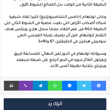
الدقيقة الثانية من الوقت بدل الضائع للشوط الأول.
وعانى توتنهام (خامس التشامبيونزليغ) كثيرا لفك شيفرة
شباك أصحاب الأرض التي بقيت عصية في الشوط الثاني حتى
الدقيقة الـ86 من عمر اللقاء عندما سجل هاري وينكس هدف
التقدم لتوتنهام، قبل أن يضيف زميله الفرنسي تانغي
ندومبيلي هدفين في الدقيقتين 87 و90+3.
وسيواجه توتنهام في الدور ثمن النهائي للمسابقة فريق
إيفرتون الفائز بدوره في الدور الرابع على ضيفه شيفيلد
وينزداي بثلاثية نظيفة أمس الأحد.
فيسبوك
تويتر
ماسنجر
واتساب
تيلقرام
ڤايبر
طباعة
اترك رد