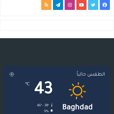
ف
ت
ي
ا
ت
م
ي
و
و
ن
ي
ل
س
ي
ت
س
ل
خ
ب
ت
ي
ت
ق
ص
و
ر
و
ق
ر
ا
ك
ب
ر
ا
ل
ا
م
م
الطقس حالياً
م
و
43
℃
ق
ع
46º - 38º
Baghdad
R
9%