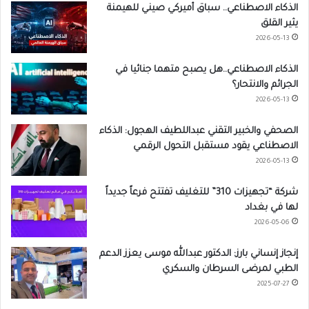
الذكاء الاصطناعي.. سباق أميركي صيني للهيمنة
يثير القلق
2026-05-13
الذكاء الاصطناعي..هل يصبح متهما جنائيا في
الجرائم والانتحار؟
2026-05-13
الصحفي والخبير التقني عبداللطيف الهجول: الذكاء
الاصطناعي يقود مستقبل التحول الرقمي
2026-05-13
شركة “تجهيزات 310” للتغليف تفتتح فرعاً جديداً
لها في بغداد
2026-05-06
إنجاز إنساني بارز: الدكتور عبدالله موسى يعزز الدعم
الطبي لمرضى السرطان والسكري
2025-07-27