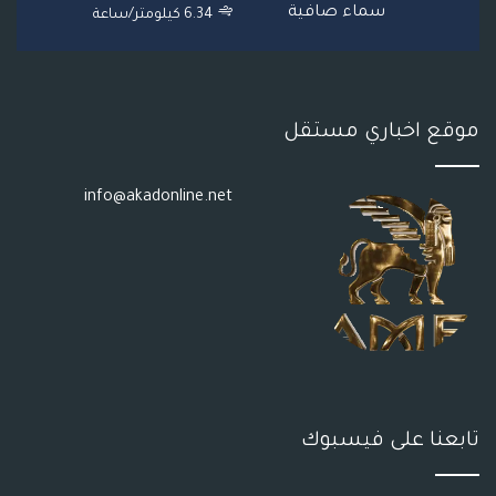
S
سماء صافية
6.34 كيلومتر/ساعة
S
موقع اخباري مستقل
info@akadonline.net
تابعنا على فيسبوك