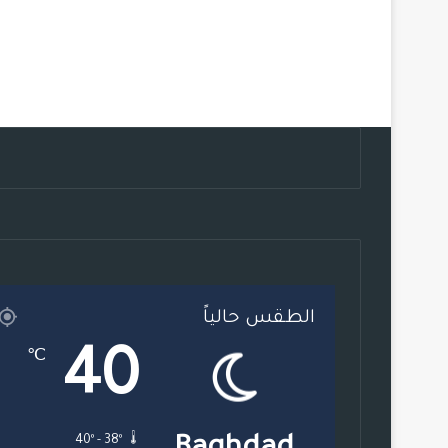
الطقس حالياً
40
℃
40º - 38º