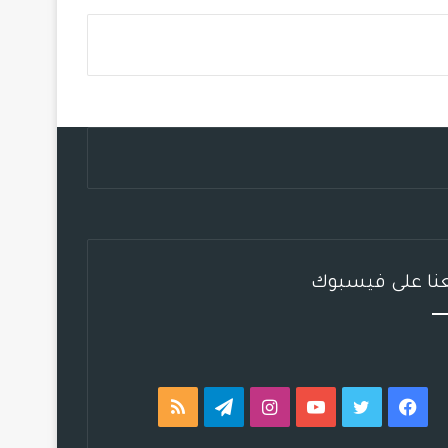
س
ي
ت
س
ل
خ
ب
ت
ي
ت
ق
ص
و
ر
و
ق
ر
ا
ك
ب
ر
ا
ل
ا
م
م
م
و
ق
عنا على فيسبوك
ع
R
S
فيسبوك
تويتر
يوتيوب
انستقرام
تيلقرام
ملخص
S
الموقع