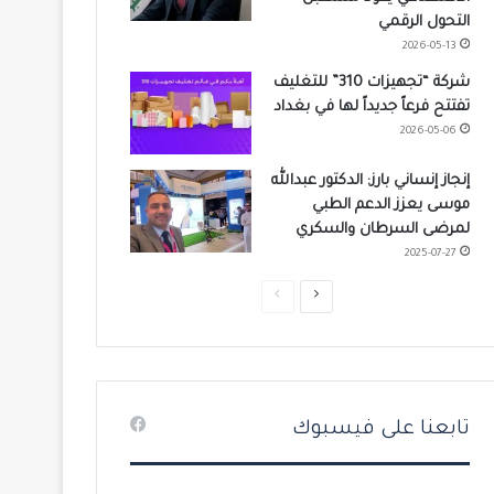
التحول الرقمي
2026-05-13
شركة “تجهيزات 310” للتغليف
تفتتح فرعاً جديداً لها في بغداد
2026-05-06
إنجاز إنساني بارز: الدكتور عبدالله
موسى يعزز الدعم الطبي
لمرضى السرطان والسكري
2025-07-27
ا
ا
ل
ل
ص
ص
ف
ف
ح
ح
تابعنا على فيسبوك
ة
ة
ا
ا