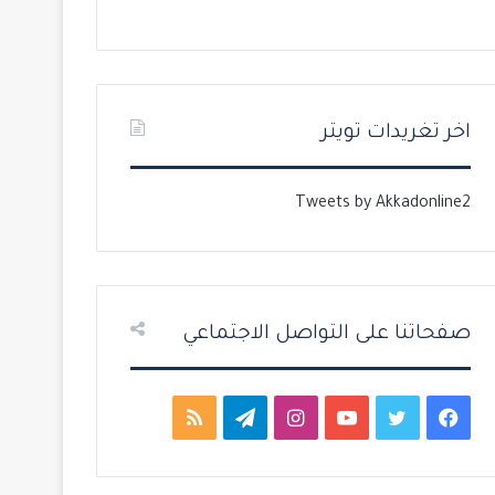
ل
ل
ت
س
ا
ا
ل
ب
اخر تغريدات تويتر
ي
ق
ة
ة
Tweets by Akkadonline2
صفحاتنا على التواصل الاجتماعي
ف
ت
ي
ا
ت
م
ي
و
و
ن
ي
ل