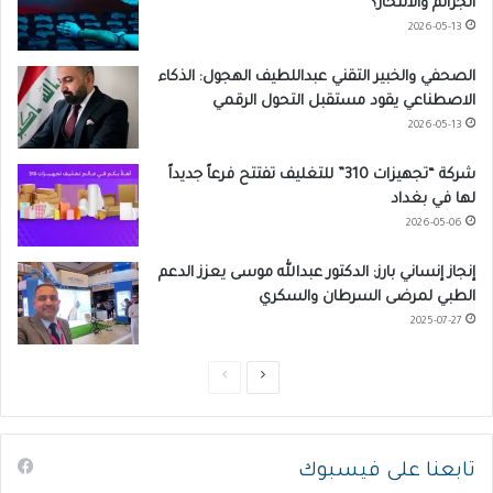
الجرائم والانتحار؟
2026-05-13
الصحفي والخبير التقني عبداللطيف الهجول: الذكاء
الاصطناعي يقود مستقبل التحول الرقمي
2026-05-13
شركة “تجهيزات 310” للتغليف تفتتح فرعاً جديداً
لها في بغداد
2026-05-06
إنجاز إنساني بارز: الدكتور عبدالله موسى يعزز الدعم
الطبي لمرضى السرطان والسكري
2025-07-27
ا
ا
ل
ل
ص
ص
تابعنا على فيسبوك
ف
ف