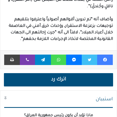
رأس السنة في بغداد، فضلاً عن القبض على (آمر المفرزة و
ناقلٍ وجُنديّ)”.
وأضاف أنه “تم تدوين أقوالهم أصولياً واعترفوا بتلقيهم
توجيهات بزعزعة الاستقرار، وإحداث خرق أمني في العاصمة
خلال أعياد الميلاد”، لافتاً الى أنه “جرت إحالتهم الى الجهات
القانونية المختصة لاتخاذ الإجراءات اللازمة بحقهم”.
فيسبوك
تويتر
ماسنجر
واتساب
تيلقرام
ڤايبر
طباعة
اترك رد
استبيان
ماذا تؤيد أن يكون رئيس جمهورية العراق؟