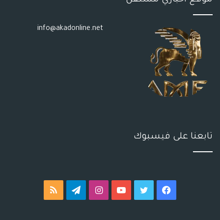
موقع اخباري مستقل
info@akadonline.net
تابعنا على فيسبوك
فيسبوك
تويتر
يوتيوب
انستقرام
تيلقرام
ملخص
الموقع