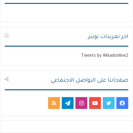
ح
ح
ة
ة
ا
ا
ل
ل
ت
س
اخر تغريدات تويتر
ا
ا
ل
ب
Tweets by Akkadonline2
ي
ق
ة
ة
صفحاتنا على التواصل الاجتماعي
ف
ت
ي
ا
ت
م
ي
و
و
ن
ي
ل
س
ي
ت
س
ل
خ