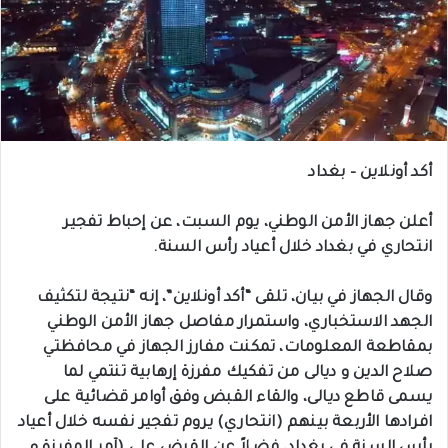
أكد أونلاين – بغداد
أعلن جهاز الأمن الوطني، يوم السبت، عن إحباط تفجير
انتحاري في بغداد خلال أعياد رأس السنة.
وقال الجهاز في بيان، تلقى “أكد أونلاين”، إنه “نتيجة لتكثيف
الجهد الاستخباري، واستمرار مفاصل جهاز الأمن الوطني
بمقاطعة المعلومات، تمكنت مفارز الجهاز في محافظتي
صلاح الدين و ديالى من تفكيك مفرزة إرهابية تنتمي لما
يسمى قاطع ديالى، والقاء القبض وفق أوامر قضائية على
افرادها الأربعة بينهم (انتحاري) يروم تفجير نفسه خلال أعياد