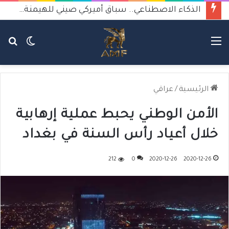
الذكاء الاصطناعي.. سباق أميركي صيني للهيمنة يثير القلق
القائمة
الوضع
بح
المظلم
عن
الرئيسية
/
عراقي
الأمن الوطني يحبط عملية إرهابية
خلال أعياد رأس السنة في بغداد
212
0
2020-12-26
2020-12-26