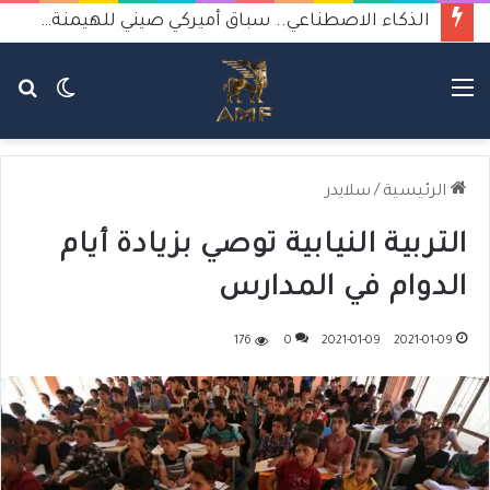
الذكاء الاصطناعي.. سباق أميركي صيني للهيمنة يثير القلق
القائمة
الوضع
بح
المظلم
عن
الرئيسية
/
سلايدر
التربية النيابية توصي بزيادة أيام
الدوام في المدارس
176
0
2021-01-09
2021-01-09