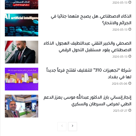
2026-05-13
الذكاء الاصطناعي..هل يصبح متهما جنائيا في
الجرائم والانتحار؟
2026-05-13
الصحفي والخبير التقني عبداللطيف الهجول: الذكاء
الاصطناعي يقود مستقبل التحول الرقمي
2026-05-13
شركة “تجهيزات 310” للتغليف تفتتح فرعاً جديداً
لها في بغداد
2026-05-06
إنجاز إنساني بارز: الدكتور عبدالله موسى يعزز الدعم
الطبي لمرضى السرطان والسكري
2025-07-27
ا
ا
ل
ل