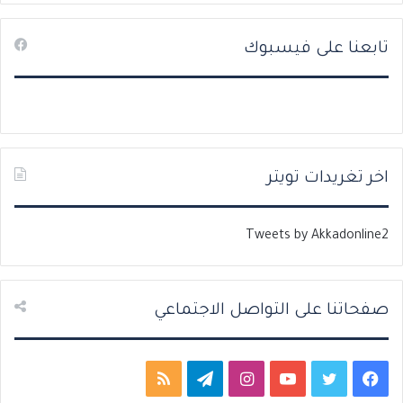
ص
ص
تابعنا على فيسبوك
ف
ف
ح
ح
ة
ة
ا
ا
ل
ل
ت
س
اخر تغريدات تويتر
ا
ا
ل
ب
Tweets by Akkadonline2
ي
ق
ة
ة
صفحاتنا على التواصل الاجتماعي
ف
ت
ي
ا
ت
م