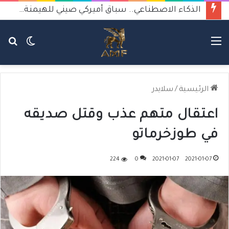
الذكاء الاصطناعي.. سباق أميركي صيني للهيمنة يثير القلق
القائمة
الوضع
بح
المظلم
عن
الرئيسية
/
سلايدر
اعتقال متهم عذب وقتل صديقه
في طوزخرماتو
224
0
2021-01-07
2021-01-07