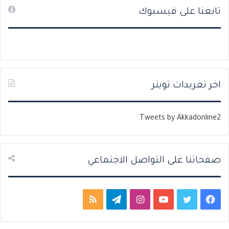
تابعنا على فيسبوك
ف
ف
ح
ح
ة
ة
ا
ا
ل
ل
ت
س
اخر تغريدات تويتر
ا
ا
ل
ب
Tweets by Akkadonline2
ي
ق
ة
ة
صفحاتنا على التواصل الاجتماعي
ف
ت
ي
ا
ت
م
ي
و
و
ن
ي
ل