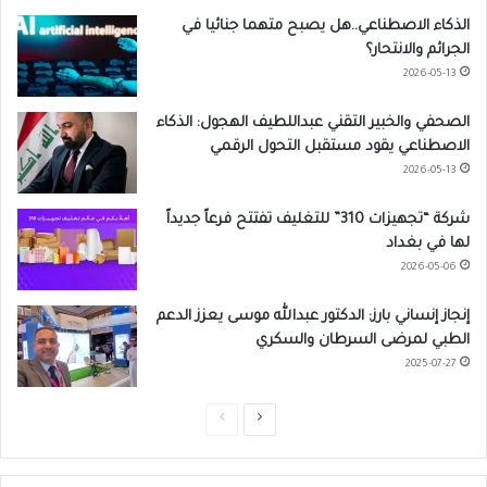
الذكاء الاصطناعي..هل يصبح متهما جنائيا في
الجرائم والانتحار؟
2026-05-13
الصحفي والخبير التقني عبداللطيف الهجول: الذكاء
الاصطناعي يقود مستقبل التحول الرقمي
2026-05-13
شركة “تجهيزات 310” للتغليف تفتتح فرعاً جديداً
لها في بغداد
2026-05-06
إنجاز إنساني بارز: الدكتور عبدالله موسى يعزز الدعم
الطبي لمرضى السرطان والسكري
2025-07-27
ا
ا
ل
ل
ص
ص