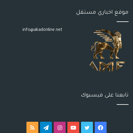
موقع اخباري مستقل
info@akadonline.net
تابعنا على فيسبوك
فيسبوك
تويتر
يوتيوب
انستقرام
تيلقرام
ملخص