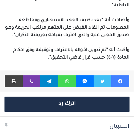
الداخلية”.
وأضافت أنه “بعد تكثيف الجهد الاستخباري ومقاطعة
المعلومات تم القاء القبض على المتهم مرتكب الجريمة وهو
صديق المجنى عليه والذي اعترف بقيامه بجريمته النكران”.
وأكدت أنه “تم تدوين اقواله بالاعتراف وتوقيفه وفق احكام
المادة (٤٠٦) حسب قرار قاضي التحقيق”.
فيسبوك
تويتر
ماسنجر
واتساب
تيلقرام
ڤايبر
طباعة
اترك رد
استبيان