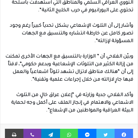
النووي العراقي السلمي والمناطق التي استهدفت بأسلحة
تحتوي على اليورانيوم في حرب الخليج الثانية”.
وأشار إلى أن التلوث الإشعاعي يشكل تحدياً كبيراً رغم وجود
تصور كامل عن خارطة انتشاره والتنسيق مع الجهات
المسؤولة لإزالته”.
وبيّن الفلاحي أن ” الوزارة بالتنسيق مع الجهات الأخرى تمكنت
من إزالة الكثير من التلوثات الإشعاعية وبدعم حكومي”، لافتاً
إلى أن “هنالك مناطق لاتزال تشهد تلوثاً اشعاعياً والعمل
فيها جارٍ لازالته من خلال إجراءات علمية وتقنية”.
وأكد الفلاحي جدية وزارته في “إعلان عراق خالٍ من التلوث
الاشعاعي والاهتمام في إنجاز الملف على أكمل وجه لحماية
البيئة العراقية والمواطنين من الإشعاع”.
فيسبوك
تويتر
ماسنجر
واتساب
تيلقرام
ڤايبر
طباعة