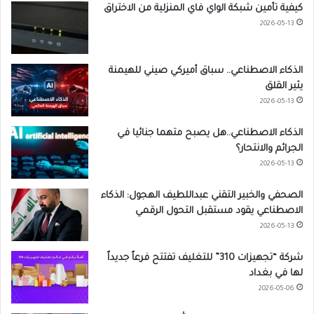
كيفية تأمين شبكة الواي فاي المنزلية من الاختراق
2026-05-13
الذكاء الاصطناعي.. سباق أميركي صيني للهيمنة
يثير القلق
2026-05-13
الذكاء الاصطناعي..هل يصبح متهما جنائيا في
الجرائم والانتحار؟
2026-05-13
الصحفي والخبير التقني عبداللطيف الهجول: الذكاء
الاصطناعي يقود مستقبل التحول الرقمي
2026-05-13
شركة “تجهيزات 310” للتغليف تفتتح فرعاً جديداً
لها في بغداد
2026-05-06