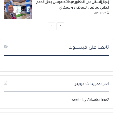
إنجاز إنساني بارز: الدكتور عبدالله موسى يعزز الدعم
الطبي لمرضى السرطان والسكري
2025-07-27
ا
ا
ل
ل
ص
ص
تابعنا على فيسبوك
ف
ف
ح
ح
ة
ة
ا
ا
ل
ل
ت
س
اخر تغريدات تويتر
ا
ا
ل
ب
Tweets by Akkadonline2
ي
ق
ة
ة