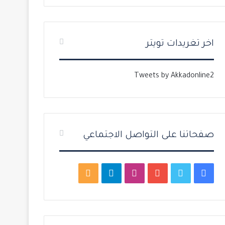
ت
س
ا
ا
ل
ب
اخر تغريدات تويتر
ي
ق
ة
ة
Tweets by Akkadonline2
صفحاتنا على التواصل الاجتماعي
ف
ت
ي
ا
ت
م
ي
و
و
ن
ي
ل
س
ي
ت
س
ل
خ