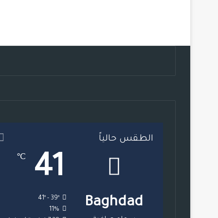
الطقس حالياً
41
℃
41º - 39º
Baghdad
11%