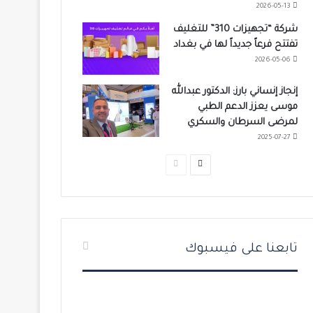
2026-05-13
شركة “تجهيزات 310” للتغليف
تفتتح فرعاً جديداً لها في بغداد
2026-05-06
إنجاز إنساني بارز: الدكتور عبدالله
موسى يعزز الدعم الطبي
لمرضى السرطان والسكري
2025-07-27
ا
ا
ل
ل
ص
ص
ف
ف
ح
ح
تابعنا على فيسبوك
ة
ة
ا
ا
ل
ل