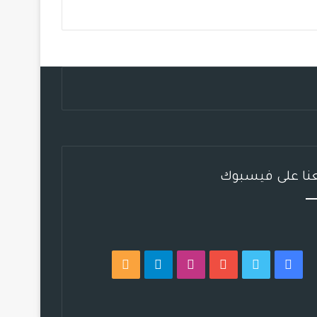
ب
ت
ي
ت
ق
ص
و
ر
و
ق
ر
ا
ك
ب
ر
ا
ل
ا
م
م
م
و
ق
عنا على فيسبوك
ع
R
S
فيسبوك
تويتر
يوتيوب
انستقرام
تيلقرام
ملخص
S
الموقع