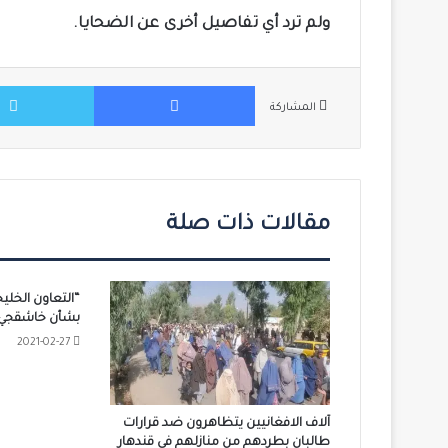
ولم ترد أي تفاصيل أخرى عن الضحايا.
فيسبوك
المشاركة
مقالات ذات صلة
“التعاون الخليج
بشأن خاشقجي ر
2021-02-27
آلاف الافغانيين يتظاهرون ضد قرارات
طالبان بطردهم من منازلهم في قندهار