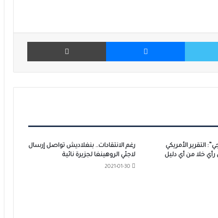
تويتر
ماسنجر
طباعة
ي”: التقرير الأمريكي
رغم الانتقادات.. بنغلاديش تواصل إرسال
أي خلا من أي دليل
لاجئي الروهينغا لجزيرة نائية
2021-01-30