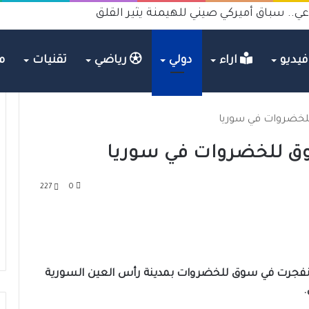
ي.. سباق أميركي صيني للهيمنة يثير القلق
يديو
اراء
دولي
رياضي
تقنيات
م
لخضروات في سوريا
وق للخضروات في سوريا
227
0
 انفجرت في سوق للخضروات بمدينة رأس العين السورية
.