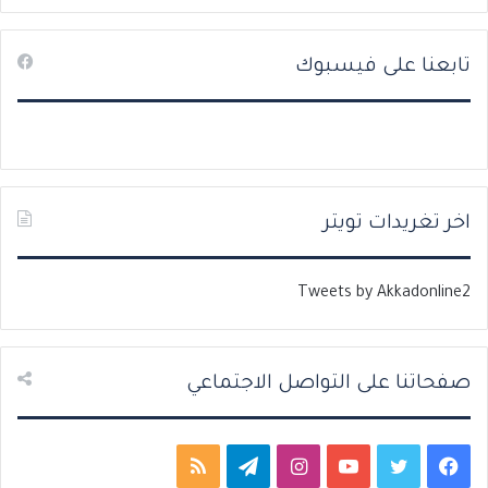
ل
ل
ص
ص
تابعنا على فيسبوك
ف
ف
ح
ح
ة
ة
ا
ا
ل
ل
ت
س
اخر تغريدات تويتر
ا
ا
ل
ب
Tweets by Akkadonline2
ي
ق
ة
ة
صفحاتنا على التواصل الاجتماعي
ف
ت
ي
ا
ت
م