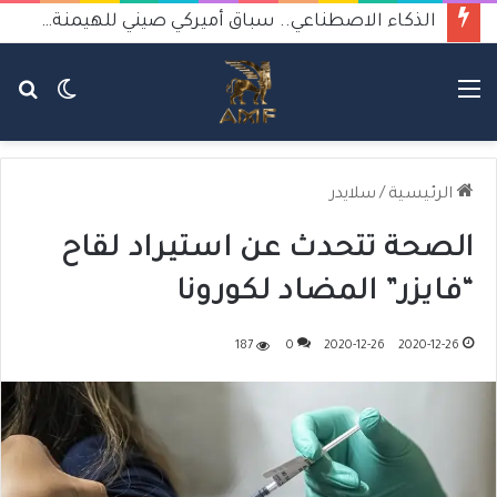
الذكاء الاصطناعي.. سباق أميركي صيني للهيمنة يثير القلق
القائمة
الوضع
بح
المظلم
عن
الرئيسية
/
سلايدر
الصحة تتحدث عن استيراد لقاح
“فايزر” المضاد لكورونا
187
0
2020-12-26
2020-12-26