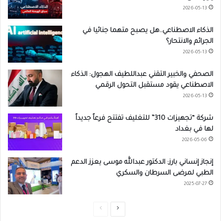
2026-05-13
الذكاء الاصطناعي..هل يصبح متهما جنائيا في
الجرائم والانتحار؟
2026-05-13
الصحفي والخبير التقني عبداللطيف الهجول: الذكاء
الاصطناعي يقود مستقبل التحول الرقمي
2026-05-13
شركة “تجهيزات 310” للتغليف تفتتح فرعاً جديداً
لها في بغداد
2026-05-06
إنجاز إنساني بارز: الدكتور عبدالله موسى يعزز الدعم
الطبي لمرضى السرطان والسكري
2025-07-27
ا
ا