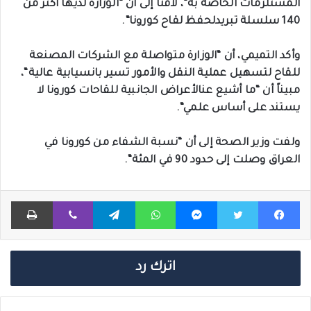
المستلزمات
الخاصة
به
“
،
لافتاً
إلى
أن
“
الوزارة
لديها
أكثر
من
140
سلسلة
تبريد
لحفظ
لقاح
كورونا
“.
وأكد
التميمي،
أن
“
الوزارة
متواصلة
مع
الشركات
المصنعة
للقاح
لتسهيل
عملية
النقل
والأمور
تسير
بانسيابية
عالية
“
،
مبيناً
أن
“
ما
أشيع
عن
الأعراض
الجانبية
للقاحات
كورونا
لا
يستند
على
أساس
علمي
“.
ولفت
وزير
الصحة
إلى
أن
“
نسبة
الشفاء
من
كورونا
في
العراق
وصلت
إلى
حدود
90
في
المئة
“.
فيسبوك
تويتر
ماسنجر
واتساب
تيلقرام
ڤايبر
طباعة
اترك رد