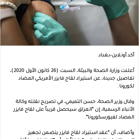
أكد
أونلاين
–
بغداد
أعلنت
وزارة
الصحة
والبيئة،
السبت
(
26
كانون
الأول
2020
)
،
تفاصيل
جديدة،
عن
استيراد
لقاح
فايزر
الأمريكي
المضاد
لكورونا
.
وقال
وزير
الصحة،
حسن
التميمي،
في
تصريح
نقلته
وكالة
الأنباء
الرسمية،
إن
“
العراق
سيحصل
قريباً
على
لقاح
فايزر
المصاد
لفيورس
كورونا
“.
وأضاف،
أن
“
عقد
استيراد
لقاح
فايزر
يتضمن
تجهيز