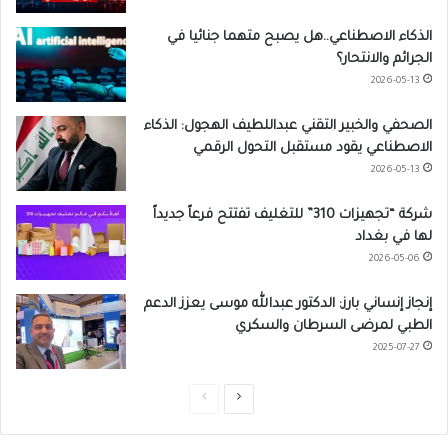
الذكاء الاصطناعي..هل يصبح متهما جنائيا في
الجرائم والانتحار؟
2026-05-13
الصحفي والخبير التقني عبداللطيف الهجول: الذكاء
الاصطناعي يقود مستقبل التحول الرقمي
2026-05-13
شركة “تجهيزات 310” للتغليف تفتتح فرعاً جديداً
لها في بغداد
2026-05-06
إنجاز إنساني بارز: الدكتور عبدالله موسى يعزز الدعم
الطبي لمرضى السرطان والسكري
2025-07-27
ا
ا
ل
ل