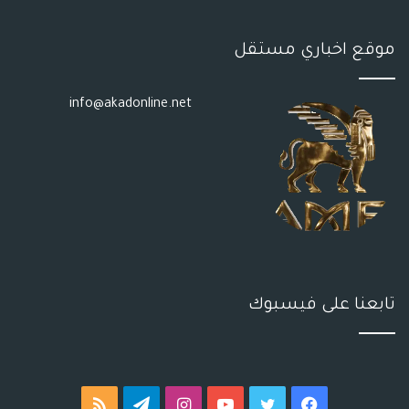
موقع اخباري مستقل
info@akadonline.net
تابعنا على فيسبوك
فيسبوك
تويتر
يوتيوب
انستقرام
تيلقرام
ملخص