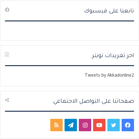
ص
ص
تابعنا على فيسبوك
ف
ف
ح
ح
ة
ة
ا
ا
ل
ل
ت
س
اخر تغريدات تويتر
ا
ا
ل
ب
Tweets by Akkadonline2
ي
ق
ة
ة
صفحاتنا على التواصل الاجتماعي
ف
ت
ي
ا
ت
م
ي
و
و
ن
ي
ل