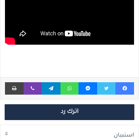
فيسبوك
تويتر
ماسنجر
واتساب
تيلقرام
ڤايبر
طباعة
اترك رد
استبيان