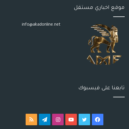
موقع اخباري مستقل
info@akadonline.net
تابعنا على فيسبوك
فيسبوك
تويتر
يوتيوب
انستقرام
تيلقرام
ملخص