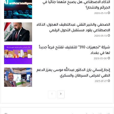
الذكاء الاصطناعي..هل يصبح متهما جنائيا في
الجرائم والانتحار؟
2026-05-13
الصحفي والخبير التقني عبداللطيف الهجول: الذكاء
الاصطناعي يقود مستقبل التحول الرقمي
2026-05-13
شركة “تجهيزات 310” للتغليف تفتتح فرعاً جديداً
لها في بغداد
2026-05-06
إنجاز إنساني بارز: الدكتور عبدالله موسى يعزز الدعم
الطبي لمرضى السرطان والسكري
2025-07-27
ا
ا
ل
ل
ص
ص