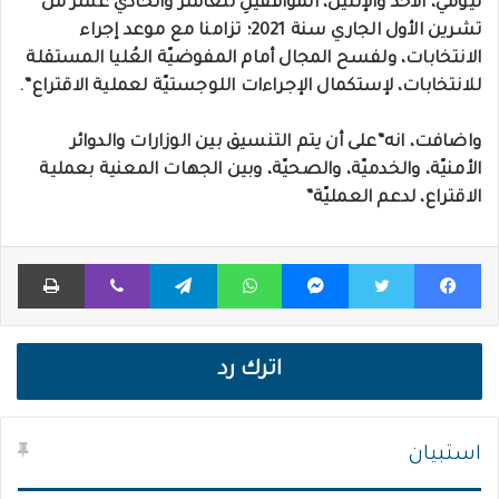
ليومَي، الأحد والإثنين، المُوافقَيْنِ للعاشر والحادي عشر من
تشرين الأول الجاري سنة 2021؛ تزامنا مع موعد إجراء
الانتخابات، ولفسح المجال أمام المفوضيّة العُليا المستقلة
للانتخابات، لإستكمال الإجراءات اللوجستيّة لعملية الاقتراع”.
واضافت، انه”على أن يتم التنسيق بين الوزارات والدوائر
الأمنيّة، والخدميّة، والصحيّة، وبين الجهات المعنية بعملية
الاقتراع، لدعم العمليّة”
فيسبوك
تويتر
ماسنجر
واتساب
تيلقرام
ڤايبر
طباعة
اترك رد
استبيان