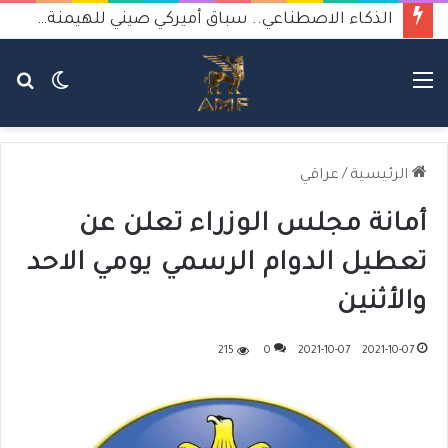
الذكاء الاصطناعي.. سباق أميركي صيني للهيمنة يثير القلق
القائمة
الوضع
بح
المظلم
عن
الرئيسية
/
عراقي
أمانة مجلس الوزراء تعلن عن
تعطيل الدوام الرسمي يومي الاحد
والأثنين
215
0
2021-10-07
2021-10-07