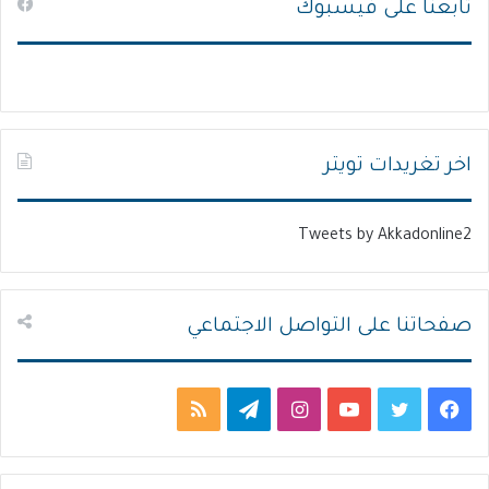
تابعنا على فيسبوك
ف
ف
ح
ح
ة
ة
ا
ا
ل
ل
ت
س
اخر تغريدات تويتر
ا
ا
ل
ب
Tweets by Akkadonline2
ي
ق
ة
ة
صفحاتنا على التواصل الاجتماعي
ف
ت
ي
ا
ت
م
ي
و
و
ن
ي
ل