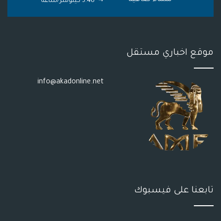
3.48 كيلومتر/ساعة
S
موقع اخباري مستقل
info@akadonline.net
تابعنا على فيسبوك