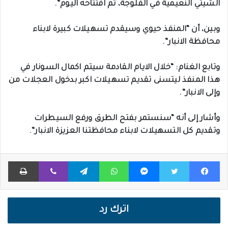
الشيتي النعيمية في الفلوجة، تم افتتاحه اليوم”.
وبين، أن “المنفذ حيوي وسيقدم تسهيلات كبيرة لابناء
محافظة الانبار”.
وتابع الغنام: “خلال الايام القادمة سيتم اكمال السونار في
هذا المنفذ ليتسنى تقديم تسهيلات اكبر بدخول العجلات من
وإلى الانبار”.
وأشار إلى أنه “سنستمر بفتح الطرق ورفع السيطرات
وتقديم كل التسهيلات لابناء محافظتنا العزيزة الانبار”.
فيسبوك
تويتر
ماسنجر
واتساب
تيلقرام
ڤايبر
طباعة
اترك رد