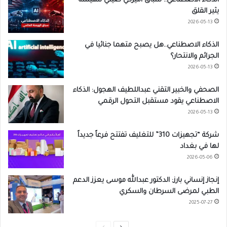
الذكاء الاصطناعي.. سباق أميركي صيني للهيمنة
يثير القلق
2026-05-13
الذكاء الاصطناعي..هل يصبح متهما جنائيا في
الجرائم والانتحار؟
2026-05-13
الصحفي والخبير التقني عبداللطيف الهجول: الذكاء
الاصطناعي يقود مستقبل التحول الرقمي
2026-05-13
شركة “تجهيزات 310” للتغليف تفتتح فرعاً جديداً
لها في بغداد
2026-05-06
إنجاز إنساني بارز: الدكتور عبدالله موسى يعزز الدعم
الطبي لمرضى السرطان والسكري
2025-07-27