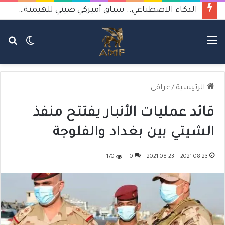
الذكاء الاصطناعي.. سباق أميركي صيني للهيمنة يثير القلق
القائمة
الوضع
بح
المظلم
عن
الرئيسية
/
عراقي
قائد عمليات الأنبار يفتتح منفذ
الشيتي بين بغداد والفلوجة
170
0
2021-08-23
2021-08-23