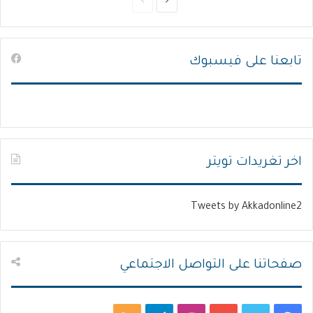
ا
ا
ل
ل
ص
ص
تابعنا على فيسبوك
ف
ف
ح
ح
ة
ة
ا
ا
ل
ل
ت
س
اخر تغريدات تويتر
ا
ا
ل
ب
Tweets by Akkadonline2
ي
ق
ة
ة
صفحاتنا على التواصل الاجتماعي