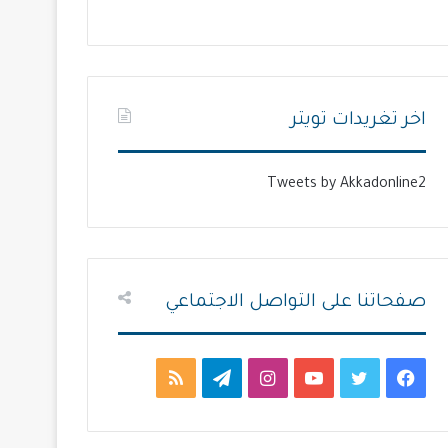
ل
ل
ت
س
ا
ا
ل
ب
اخر تغريدات تويتر
ي
ق
ة
ة
Tweets by Akkadonline2
صفحاتنا على التواصل الاجتماعي
ف
ت
ي
ا
ت
م
ي
و
و
ن
ي
ل