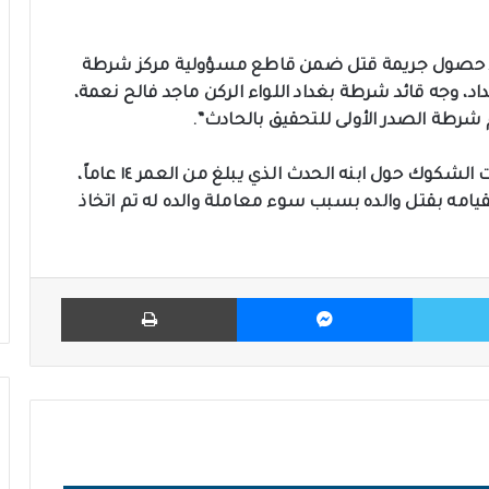
نه “بعد حصول جريمة قتل ضمن قاطع مسؤولية مركز شرطة
د، وجه قائد شرطة بغداد اللواء الركن ماجد فالح نعمة،
طة الصدر الأولى للتحقيق بالحادث”.
وبينت انه “بعد ساعتين من البحث والتحري حامت الشكوك حول ابنه الحدث الذي يبلغ من العمر ١٤ عاماً،
قيامه بقتل والده بسبب سوء معاملة والده له تم اتخاذ
تويتر
ماسنجر
طباعة