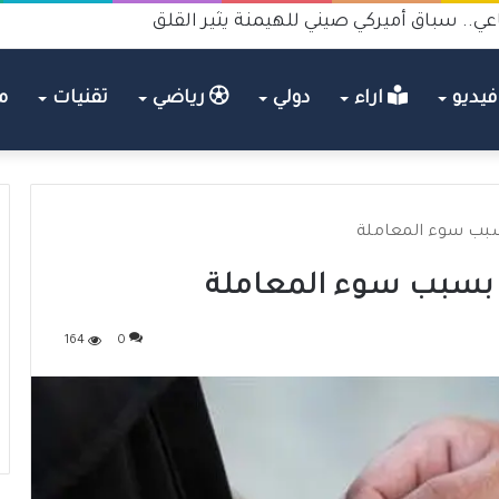
عي.. سباق أميركي صيني للهيمنة يثير القلق
يديو
اراء
دولي
رياضي
تقنيات
م
بسبب سوء المعاملة
ه بسبب سوء المعاملة
164
0