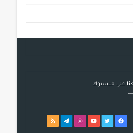
س
ي
ت
س
ل
خ
ب
ت
ي
ت
ق
ص
و
ر
و
ق
ر
ا
ك
ب
ر
ا
ل
ا
م
م
م
و
ق
عنا على فيسبوك
ع
R
S
فيسبوك
تويتر
يوتيوب
انستقرام
تيلقرام
ملخص
S
الموقع