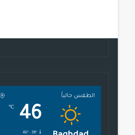
الطقس حالياً
46
℃
46º - 38º