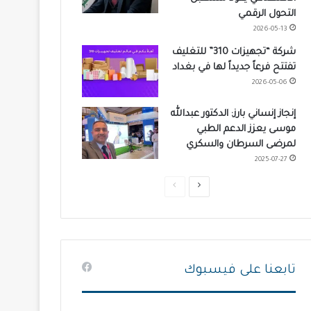
التحول الرقمي
2026-05-13
شركة “تجهيزات 310” للتغليف
تفتتح فرعاً جديداً لها في بغداد
2026-05-06
إنجاز إنساني بارز: الدكتور عبدالله
موسى يعزز الدعم الطبي
لمرضى السرطان والسكري
2025-07-27
ا
ا
ل
ل
ص
ص
ف
ف
ح
ح
تابعنا على فيسبوك
ة
ة
ا
ا