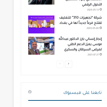
التحول الرقمي
2026-05-13
شركة “تجهيزات 310” للتغليف
تفتتح فرعاً جديداً لها في بغداد
2026-05-06
إنجاز إنساني بارز: الدكتور عبدالله
موسى يعزز الدعم الطبي
لمرضى السرطان والسكري
2025-07-27
ا
ا
ل
ل
ص
ص
ف
ف
ح
ح
تابعنا على فيسبوك
ة
ة
ا
ا