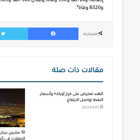
و8320 وفاة”.
فيسبوك
المشاركة
مقالات ذات صلة
الهند تعترض على قرار أوبك+ وأسعار
النفط تواصل الارتفاع
2021-03-05
10 ملايين دين
الحفلات في رأ