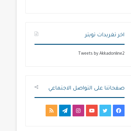
ل
ل
ت
س
ا
ا
ل
ب
اخر تغريدات تويتر
ي
ق
ة
ة
Tweets by Akkadonline2
صفحاتنا على التواصل الاجتماعي
ف
ت
ي
ا
ت
م
ي
و
و
ن
ي
ل