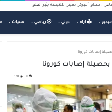
اعي.. سباق أميركي صيني للهيمنة يثير القلق
يديو
اراء
دولي
رياضي
تقنيات
م
حصيلة إصابات كورونا
 بحصيلة إصابات كورونا
168
0