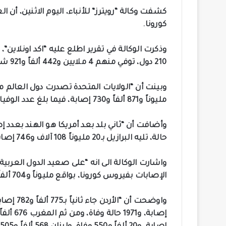
كشفت وكالة “رويترز” للأنباء، اليوم الاثنين، أن
كورونا.
210 دول، توفي منهم 4 ملايين و442 ألفاً و921 شخصا حتى الآن”.
مليوناً و871 ألفاً و730 إصابة، فيما بلغ عدد الوفيات 614 ألفاً و626 حالة”.
حالة، تليه البرازيل بـ20 مليوناً 108 آلاف و746 إصابة، و561 ألفاً و762 وفاة”.
واشارت الوكالة الى انه “على صعيد الدول العربية
الإصابات بفيروس كورونا، بواقع مليوناً و704 ألفاً و363 إصابة، و19 ألفاً و146 حالة وفاة”.