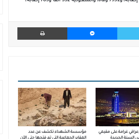
إصابة، و20 ألفاً و550 وفاة، ولبنان 568 ألفاً و505 إصابة، و7932 وفاة، والسعودية 532 ألفاً و785 إصابة،
تويتر
ماسنجر
طباعة
ار عراقي غرامة على مقيمي
مؤسسة الشهداء تكشف عن عدد
س السنة الجديدة
المقابر الجماعية التي تم فتحها حتى الآن