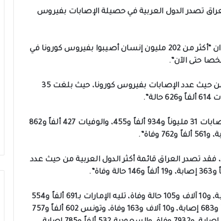
 العراق تصدر الدول العربية في حصيلة الإصابات بفيروس
وذكرت الوكالة في تقرير اطلع عليه “اكد اونلاين”، ان “أكثر من 202 مليون إنسان أصيبوا بفيروس كورونا في
وبينت أن “الولايات المتحدة تصدرت دول العالم من حيث عدد الإصابات بفيروس كورونا، حيث بلغت 35
وأضافت أن “ثاني بلد بعد أمريكا هو الهند بعدد إصابات 31 مليوناً و934 ألفاً و455، والوفيات 427 ألفاً و862
، فقد تصدر العراق قائمة أكثر الدول العربية من حيث عدد
واوضحت أن “الأردن جاء ثانياً بـ775 ألفاً و782 إصابة، و10 آلاف و105 حالة وفاة، تليه الإمارات بـ691 ألفاً و554
إصابة، و1971 حالة وفاة، ومن ثم المغرب 676 ألفاً و683 إصابة، و10 آلاف و163 وفاة، وتونس 602 ألفاً و757