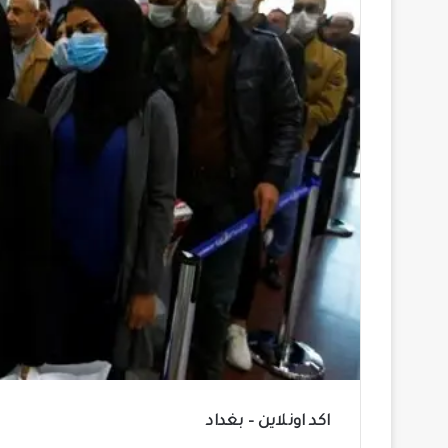
اكد اونلاين – بغداد