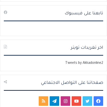
ص
ص
تابعنا على فيسبوك
ف
ف
ح
ح
ة
ة
ا
ا
ل
ل
ت
س
اخر تغريدات تويتر
ا
ا
ل
ب
Tweets by Akkadonline2
ي
ق
ة
ة
صفحاتنا على التواصل الاجتماعي
ف
ت
ي
ا
ت
م