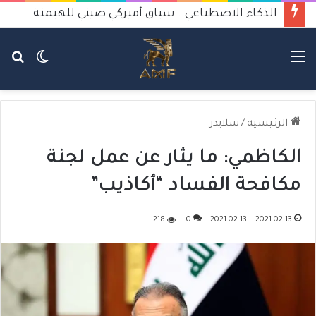
الذكاء الاصطناعي.. سباق أميركي صيني للهيمنة يثير القلق
القائمة
الوضع
بح
المظلم
عن
الرئيسية
/
سلايدر
الكاظمي: ما يثار عن عمل لجنة
مكافحة الفساد “أكاذيب”
218
0
2021-02-13
2021-02-13