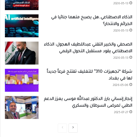
2026-05-13
الذكاء الاصطناعي..هل يصبح متهما جنائيا في
الجرائم والانتحار؟
2026-05-13
الصحفي والخبير التقني عبداللطيف الهجول: الذكاء
الاصطناعي يقود مستقبل التحول الرقمي
2026-05-13
شركة “تجهيزات 310” للتغليف تفتتح فرعاً جديداً
لها في بغداد
2026-05-06
إنجاز إنساني بارز: الدكتور عبدالله موسى يعزز الدعم
الطبي لمرضى السرطان والسكري
2025-07-27
ا
ا
ل
ل