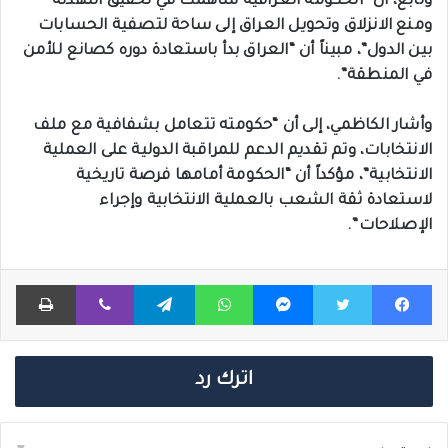
وتابع، أن “الحكومة العراقية ساهمت في تحقيق التهدئة
ومنع الانزلاق وتحويل العراق إلى ساحة لتصفية الحسابات
بين الدول”، مبيناً أن “العراق بدأ باستعادة دوره كصانع للأمن
في المنطقة”.
وأشار الكاظمي، إلى أن “حكومته تتعامل بشفافية مع ملف
الانتخابات، وتم تقديم الدعم للمراقبة الدولية على العملية
الانتخابية”، مؤكداً أن “الحكومة أمامها فرصة تاريخية
لاستعادة ثقة الشعب بالعملية الانتخابية وإجراء
الإصلاحات”.
فيسبوك
تويتر
ماسنجر
واتساب
تيلقرام
ڤايبر
طباعة
اترك رد