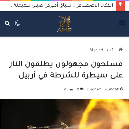
الذكاء الاصطناعي.. سباق أميركي صيني للهيمنة يثير القلق
القائمة
الوضع
بح
المظلم
عن
الرئيسية
/
عراقي
مسلحون مجهولون يطلقون النار
على سيطرة للشرطة في أربيل
216
0
2020-12-11
2020-12-11