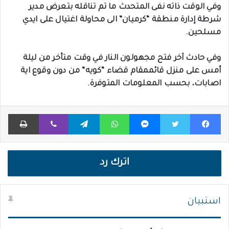
وفي الوقت ذاته نفى المتحدث ما تم تناقله بتعرض مدير
شرطة إدارة منطقة “كرميان” الى محاولة اغتيال على ايدي
مسلحين.
وفي حادث آخر فتح مجهولون النار في وقت متأخر من ليلة
أمس على منزل قائممقام قضاء “كويه” من دون وقوع اية
اصابات، بحسب المعلومات المتوفرة.
فيسبوك
تويتر
ماسنجر
واتساب
تيلقرام
ڤايبر
طباعة
اترك رد
استبيان