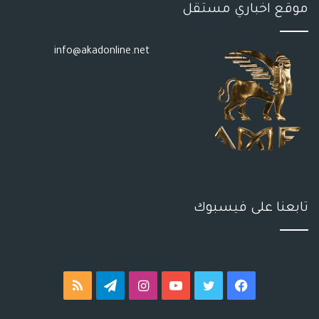
موقع اخباري مستقل
info@akadonline.net
تابعنا على فيسبوك
فيسبوك
تويتر
يوتيوب
انستقرام
تيلقرام
ملخص
الموقع