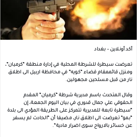
أكد أونلاين – بغداد
تعرضت سيطرة للشرطة المحلية في إدارة منطقة “كرميان”،
ومنزل قائممقام قضاء “كويه” في محافظة اربيل الى اطلاق
نار من قبل مسلحين مجهولين.
وقال المتحدث باسم مديرية شرطة “كرميان” المقدم
الحقوقي علي جمال قدوري في بيان اليوم الجمعة، إن
“سيطرة تابعة للمديرية تتمركز على الطريقة المؤدي الى بلدة
“بمو” تعرضت الى اطلاق نار، مضيفا أن “الحادث لم يسفر
عن خسائر بالارواح سوى اضرار مادية”.