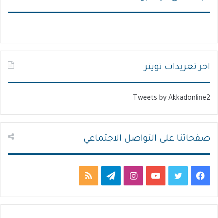
ح
ح
ة
ة
ا
ا
ل
ل
ت
س
اخر تغريدات تويتر
ا
ا
ل
ب
Tweets by Akkadonline2
ي
ق
ة
ة
صفحاتنا على التواصل الاجتماعي
ف
ت
ي
ا
ت
م
ي
و
و
ن
ي
ل
س
ي
ت
س
ل
خ