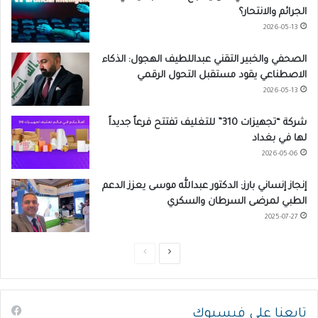
الجرائم والانتحار؟
2026-05-13
الصحفي والخبير التقني عبداللطيف الهجول: الذكاء
الاصطناعي يقود مستقبل التحول الرقمي
2026-05-13
شركة “تجهيزات 310” للتغليف تفتتح فرعاً جديداً
لها في بغداد
2026-05-06
إنجاز إنساني بارز: الدكتور عبدالله موسى يعزز الدعم
الطبي لمرضى السرطان والسكري
2025-07-27
ا
ا
ل
ل
ص
ص
تابعنا على فيسبوك
ف
ف