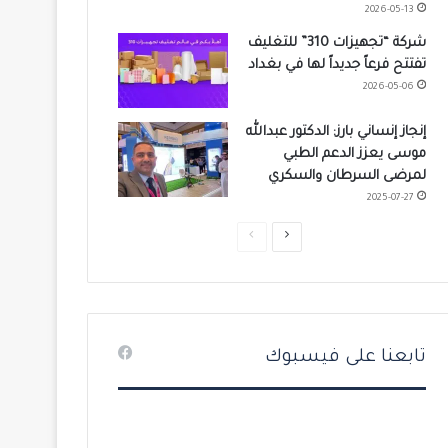
2026-05-13
شركة “تجهيزات 310” للتغليف
تفتتح فرعاً جديداً لها في بغداد
2026-05-06
إنجاز إنساني بارز: الدكتور عبدالله
موسى يعزز الدعم الطبي
لمرضى السرطان والسكري
2025-07-27
ا
ا
ل
ل
ص
ص
ف
ف
ح
ح
تابعنا على فيسبوك
ة
ة
ا
ا
ل
ل