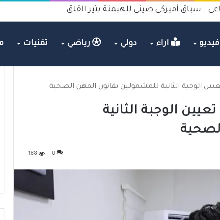
عي.. سباق أميركي صيني للهيمنة يثير القلق
يديو
اراء
دولي
رياضي
تقنيات
م
عيين الوجبة الثانية للمشمولين بقانون المهن الصحية
عيين الوجبة الثانية
لصحية
188
0