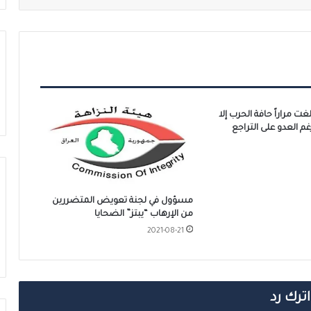
غت مراراً حافة الحرب إلا
رغم العدو على التراجع
مسؤول في لجنة تعويض المتضررين
من الإرهاب “يبتز” الضحايا
2021-08-21
اترك رد