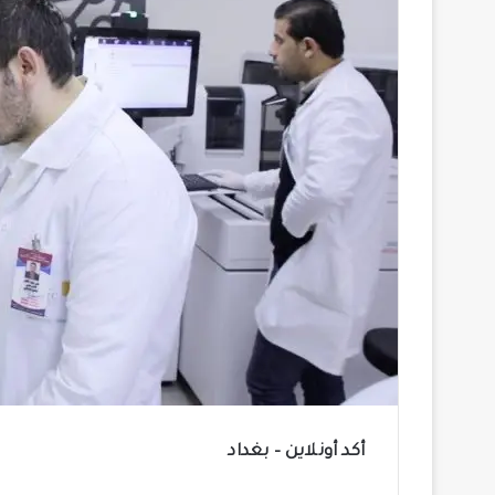
أكد أونلاين – بغداد