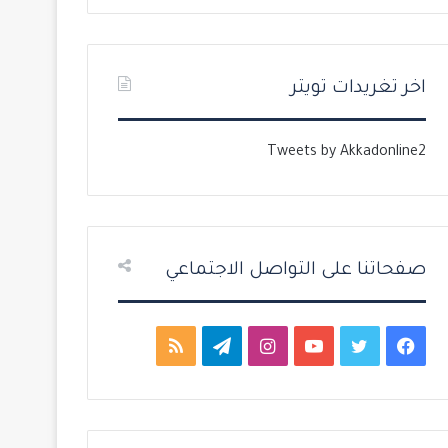
ت
س
ا
ا
ل
ب
اخر تغريدات تويتر
ي
ق
ة
ة
Tweets by Akkadonline2
صفحاتنا على التواصل الاجتماعي
ف
ت
ي
ا
ت
م
ي
و
و
ن
ي
ل
س
ي
ت
س
ل
خ