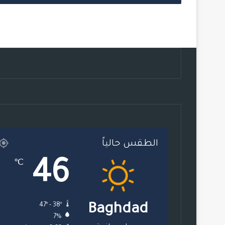
الطقس حالياً
46
℃
47º - 38º
Baghdad
7%