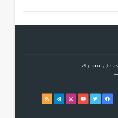
ب
ت
ي
ت
ق
ص
و
ر
و
ق
ر
ا
ك
ب
ر
ا
ل
ا
م
م
م
و
ق
عنا على فيسبوك
ع
R
S
فيسبوك
تويتر
يوتيوب
انستقرام
تيلقرام
ملخص
S
الموقع