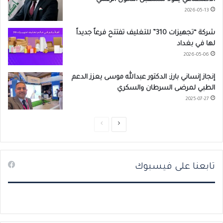
2026-05-13
شركة “تجهيزات 310” للتغليف تفتتح فرعاً جديداً
لها في بغداد
2026-05-06
إنجاز إنساني بارز: الدكتور عبدالله موسى يعزز الدعم
الطبي لمرضى السرطان والسكري
2025-07-27
ا
ا
ل
ل
ص
ص
تابعنا على فيسبوك
ف
ف
ح
ح
ة
ة
ا
ا
ل
ل