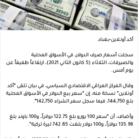
أكد أونلاين-بغداد
سجلت أسعار صرف الدولار، في الأسواق المحلية
والصيرفات، الثلاثاء (5 كانون الثاني 2021)، ارتفاعاً طفيفاً عن
يوم أمس.
وقال المركز العراقي الاقتصادي السياسي، في بيان تلقى “أكد
أونلاين” نسخة منه، إن “سعر بيع الدولار في الأسواق المحلية
بلغ 144,750، فيما سجل سعر الشراء 142,750”.
وأضاف، أن “سعر 100 يورو بلغ 122.75 دولاراً، و100 باوند بلغ
135.98 دولاراً، و100 دولار بلغت 742.85 ليرة تركية”.