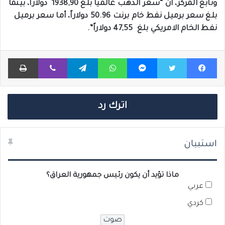
وتابع المركز، أن “سعر الذهب عالمياً بلغ 1938,90 دولاراً، بينما
بلغ سعر برميل نفط خام برنت 50.96 دولاراً، أما سعر برميل
نفط الخام الامريكي بلغ 47,55 دولاراً”.
فيسبوك
تويتر
ماسنجر
واتساب
تيلقرام
ڤايبر
طباعة
اترك رد
استبيان
ماذا تؤيد أن يكون رئيس جمهورية العراق؟
عربي
كردي