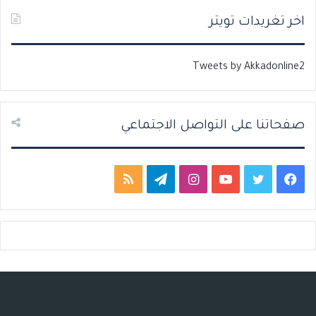
ت
س
اخر تغريدات تويتر
ا
ا
ل
ب
Tweets by Akkadonline2
ي
ق
ة
ة
صفحاتنا على التواصل الاجتماعي
ف
ت
ي
ا
ت
م
ي
و
و
ن
ي
ل
س
ي
ت
س
ل
خ
ب
ت
ي
ت
ق
ص
و
ر
و
ق
ر
ا