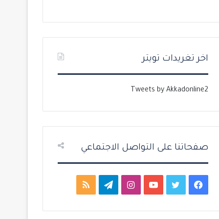
ل
ل
ت
س
ا
ا
ل
ب
اخر تغريدات تويتر
ي
ق
ة
ة
Tweets by Akkadonline2
صفحاتنا على التواصل الاجتماعي
ف
ت
ي
ا
ت
م
ي
و
و
ن
ي
ل