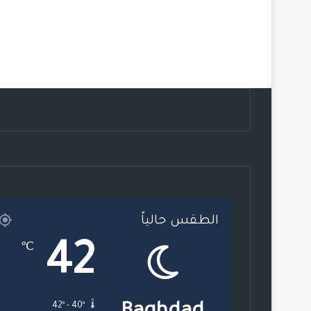
الطقس حالياً
42
℃
42º - 40º