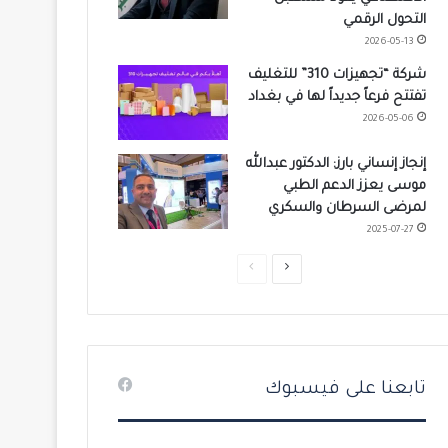
التحول الرقمي
2026-05-13
شركة “تجهيزات 310” للتغليف
تفتتح فرعاً جديداً لها في بغداد
2026-05-06
إنجاز إنساني بارز: الدكتور عبدالله
موسى يعزز الدعم الطبي
لمرضى السرطان والسكري
2025-07-27
ا
ا
ل
ل
ص
ص
ف
ف
ح
ح
تابعنا على فيسبوك
ة
ة
ا
ا