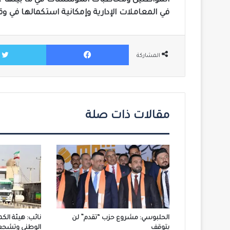
المواطنين ومخاطبات المؤسسات في ما بينها”، من
في المعاملات الإدارية وإمكانية استكمالها في 
فيسبوك
المشاركة
مقالات ذات صلة
الحلبوسي: مشروع حزب “تقدم” لن
نائب: هيئة الك
يتوقف
الوطني وتشجع 