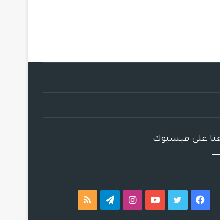
س
ي
ت
س
ل
خ
ب
ت
ي
ت
ق
ص
و
ر
و
ق
ر
ا
ك
ب
ر
ا
ل
ا
م
م
م
و
ق
عنا على فيسبوك
ع
R
S
فيسبوك
تويتر
يوتيوب
انستقرام
تيلقرام
ملخص
S
الموقع