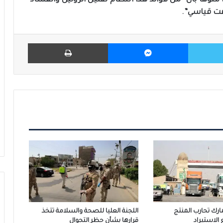
وهاً بأن “من فوائد هذا النظام تقليل الروتين والفساد
وقت قياسي”.
تويتر
ماسنجر
طباعة
مارك تحارب المنتج
اللجنة العليا للصحة والسلامة تتخذ
الاستيراد
قرارها بشأن حظر التجوال