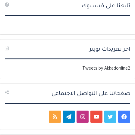
تابعنا على فيسبوك
ف
ف
ح
ح
ة
ة
ا
ا
ل
ل
ت
س
اخر تغريدات تويتر
ا
ا
ل
ب
Tweets by Akkadonline2
ي
ق
ة
ة
صفحاتنا على التواصل الاجتماعي
ف
ت
ي
ا
ت
م
ي
و
و
ن
ي
ل