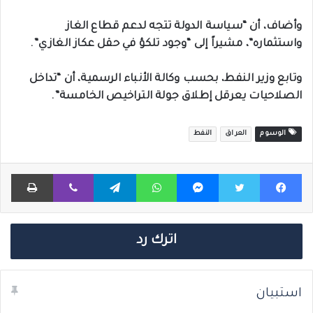
وأضاف، أن “سياسة الدولة تتجه لدعم قطاع الغاز
واستثماره”، مشيراً إلى “وجود تلكؤ في حقل عكاز الغازي”.
وتابع وزير النفط، بحسب وكالة الأنباء الرسمية، أن “تداخل
الصلاحيات يعرقل إطلاق جولة التراخيص الخامسة”.
الوسوم
العراق
النفط
فيسبوك
تويتر
ماسنجر
واتساب
تيلقرام
ڤايبر
طباعة
اترك رد
استبيان