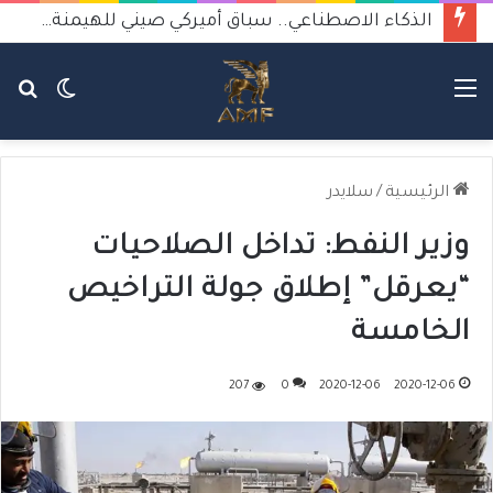
الذكاء الاصطناعي.. سباق أميركي صيني للهيمنة يثير القلق
القائمة
الوضع
بح
المظلم
عن
الرئيسية
/
سلايدر
وزير النفط: تداخل الصلاحيات
“يعرقل” إطلاق جولة التراخيص
الخامسة
207
0
2020-12-06
2020-12-06