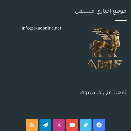
موقع اخباري مستقل
info@akadonline.net
تابعنا على فيسبوك
فيسبوك
تويتر
يوتيوب
انستقرام
تيلقرام
ملخص