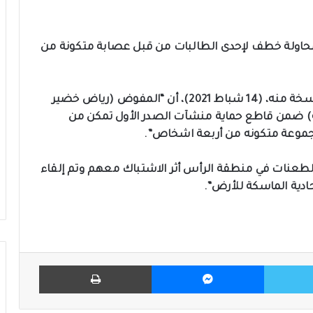
 محاولة خطف لإحدى الطالبات من قبل عصابة متكونة من
وذكر بيان للشرطة الاتحادية، تلقى “أكد أونلاين” نسخة منه، (14 شباط 2021)، أن “المفوض (رياض خضير
ة) ضمن قاطع حماية منشآت الصدر الأول تمكن من
موعة متكونه من أربعة اشخاص”.
لطعنات في منطقة الرأس أثر الاشتباك معهم وتم إلقاء
ادية الماسكة للأرض”.
تويتر
ماسنجر
طباعة