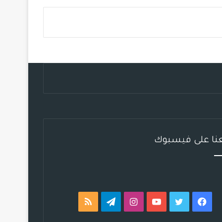
س
ي
ت
س
ل
خ
ب
ت
ي
ت
ق
ص
و
ر
و
ق
ر
ا
ك
ب
ر
ا
ل
ا
م
م
م
و
ق
عنا على فيسبوك
ع
R
S
فيسبوك
تويتر
يوتيوب
انستقرام
تيلقرام
ملخص
S
الموقع