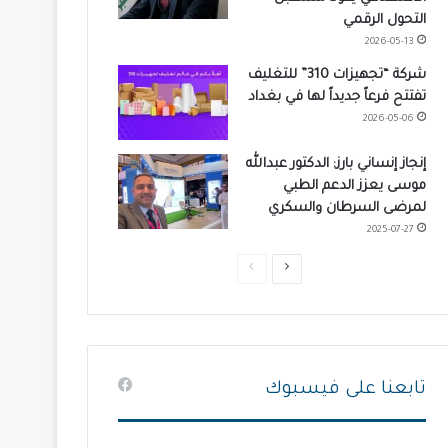
التحول الرقمي
2026-05-13
شركة “تجهيزات 310” للتغليف
تفتتح فرعاً جديداً لها في بغداد
2026-05-06
إنجاز إنساني بارز: الدكتور عبدالله
موسى يعزز الدعم الطبي
لمرضى السرطان والسكري
2025-07-27
ا
ا
ل
ل
ص
ص
ف
ف
ح
ح
تابعنا على فيسبوك
ة
ة
ا
ا