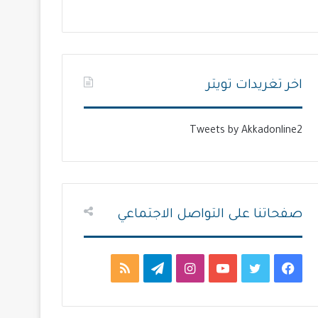
ل
ل
ت
س
ا
ا
ل
ب
اخر تغريدات تويتر
ي
ق
ة
ة
Tweets by Akkadonline2
صفحاتنا على التواصل الاجتماعي
ف
ت
ي
ا
ت
م
ي
و
و
ن
ي
ل