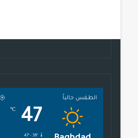
الطقس حالياً
47
℃
47º - 38º