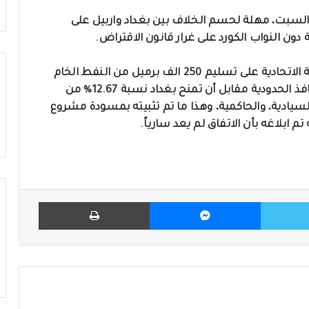
وم السبت، مهلة لحسم الخلاف بين بغداد واربيل على
وتوصل وفد حكومة الاقليم إلى اتفاق مع الحكومة الاتحادية على تسليم 250 الف برميل من النفط الخام
يومياً ونصف الايرادات المالية المتحققة من المنافذ الحدودية مقابل أن تمنح بغداد نسبة 12.67% من
يادية، والحاكمية، وهذا ما تم تثبيته بمسودة مشروع
 تم ابلاغه بأن الاتفاق لم يعد سارياً.
تويتر
ماسنجر
طباعة