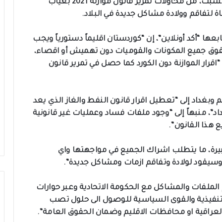
حذر نائب عن الاتحاد الوطني الكوردستاني، اليوم السبت، من محاولات تمرير قانون موازنة 2021 بغياب
اة لتفاقم وولادة مشاكل جديدة في البلاد.
ها “أكد أونلاين”، إن “كوردستان اقليماً دستورياً ويجب
حقوق جميع المكونات والقوميات دون تهميش أو اقصاء،
“اقرار الموازنة دون الكورد كما حصل في تمرير قانون
وبغداد إلى “تعطيل اقرار قانون النفط والغاز الذي يعد
د”، منبهاً إلى “وجود ملفات فساد وعمليات غير قانونية
 هذا القانون”.
بيرة، ما يتطلب اشراك الجميع في مواجهتها واي
قود لولادة وتفاقم ازمات ومشاكل جديدة”.
الملفات والمشاكل مع الحكومة الاتحادية وعبر حوارات
يذية والقوى السياسية للوصول الى حلول تصب
راقية او محافظات الاقليم وضمان الحقوق العامة”.