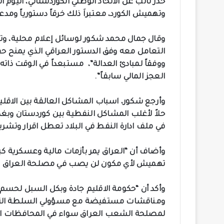
وتهميش الكورد، معتبراَ ذلك خرقاً دستورياً ومدع
وقال جمال محمد شكور لوسائل إعلام محلية، وتابع
التعامل معه وفق الدستور العراقي الذي يمنح 
ووفقاً لمبادئ العدالة”، مستبعداً في الوقت ذاته 
العجز المالي سابقاً”.
وأرجع شكور، اسباب المشاكل العالقة بين الاقليم 
حلاً لأغلب المشاكل النفطية بين كوردستان وبغدا
في ملف ادارة النفط في البلاد تعطل اقرار وتشريع
وأضاف أن “العراق يمر بأزمات مالية وعسكرية ك
تهميش لأي مكون لن يصب في مصلحة العراق وسي
وأكد أن “حكومة الاقليم جادة وبكل السبل لحسم 
ومناقشات مستفيضة مع مسؤولي السلطة التنف
لمصلحة الشعب العراق سواء في المحافظات الع