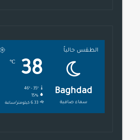
الطقس حالياً
38
℃
46º - 35º
Baghdad
15%
سماء صافية
6.33 كيلومتر/ساعة