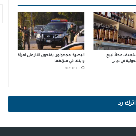
تهدف محلاً لبيع
البصرة: مجهولون يفتحون النار على امرأة
ولية في ديالى
وابنها في منزلهما
2021-01-05
اترك رد