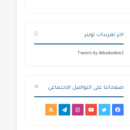
ل
ل
ت
س
ا
ا
ل
ب
اخر تغريدات تويتر
ي
ق
ة
ة
Tweets by Akkadonline2
صفحاتنا على التواصل الاجتماعي
ف
ت
ي
ا
ت
م
ي
و
و
ن
ي
ل