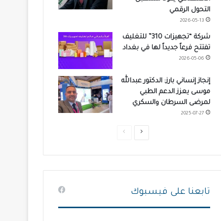
التحول الرقمي
2026-05-13
شركة “تجهيزات 310” للتغليف
تفتتح فرعاً جديداً لها في بغداد
2026-05-06
إنجاز إنساني بارز: الدكتور عبدالله
موسى يعزز الدعم الطبي
لمرضى السرطان والسكري
2025-07-27
ا
ا
ل
ل
ص
ص
ف
ف
ح
ح
تابعنا على فيسبوك
ة
ة
ا
ا