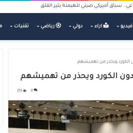
عي.. سباق أميركي صيني للهيمنة يثير القلق
يديو
اراء
دولي
رياضي
تقنيات
م
ون الكورد ويحذر من تهميشهم
 دون الكورد ويحذر من تهميشهم
213
0