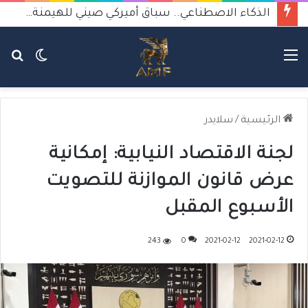
الذكاء الاصطناعي.. سباق أميركي صيني للهيمنة يثير القلق
القائمة
الوضع
بح
المظلم
عن
الرئيسية
/
سلايدر
لجنة الاقتصاد النيابية: إمكانية
عرض قانون الموازنة للتصويت
الأسبوع المقبل
243
0
2021-02-12
2021-02-12