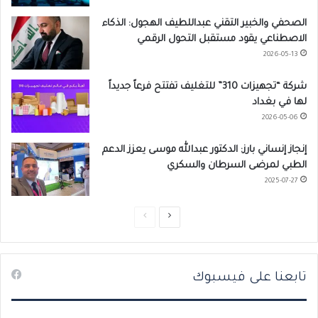
الصحفي والخبير التقني عبداللطيف الهجول: الذكاء
الاصطناعي يقود مستقبل التحول الرقمي
2026-05-13
شركة “تجهيزات 310” للتغليف تفتتح فرعاً جديداً
لها في بغداد
2026-05-06
إنجاز إنساني بارز: الدكتور عبدالله موسى يعزز الدعم
الطبي لمرضى السرطان والسكري
2025-07-27
ا
ا
ل
ل
ص
ص
تابعنا على فيسبوك
ف
ف
ح
ح
ة
ة