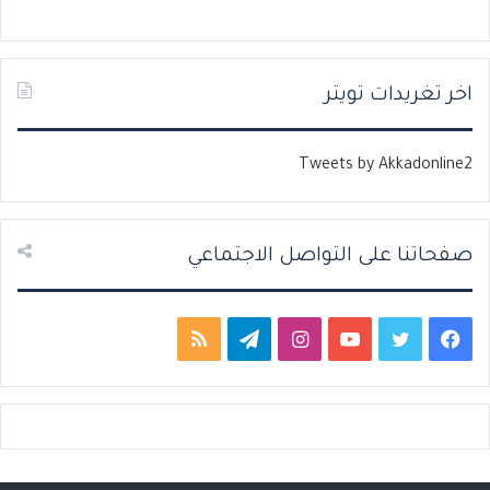
ا
ا
ل
ل
ت
س
اخر تغريدات تويتر
ا
ا
ل
ب
Tweets by Akkadonline2
ي
ق
ة
ة
صفحاتنا على التواصل الاجتماعي
ف
ت
ي
ا
ت
م
ي
و
و
ن
ي
ل
س
ي
ت
س
ل
خ
ب
ت
ي
ت
ق
ص