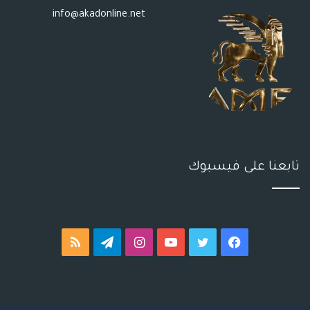
info@akadonline.net
تابعنا على فيسبوك
فيسبوك
تويتر
يوتيوب
انستقرام
تيلقرام
ملخص
الموقع
RSS