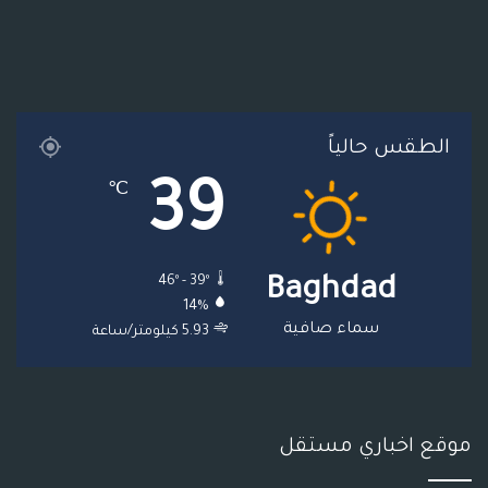
و
ر
و
ق
ر
ا
ك
ب
ر
ا
ل
ا
م
م
الطقس حالياً
م
و
39
℃
ق
ع
46º - 39º
Baghdad
R
14%
S
سماء صافية
5.93 كيلومتر/ساعة
S
موقع اخباري مستقل