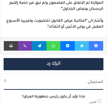
الموازنة تم الاتفاق على المضمون ولم تبق غير حصة إقليم
كردستان وبعض الجداول”.
وأشار الى “امكانية عرض القانون للتصويت وتمريره الأسبوع
المقبل في يومي الاثنين أو الثلاثاء”.
فيسبوك
تويتر
ماسنجر
واتساب
تيلقرام
ڤايبر
طباعة
اترك رد
استبيان
ماذا تؤيد أن يكون رئيس جمهورية العراق؟
عربي