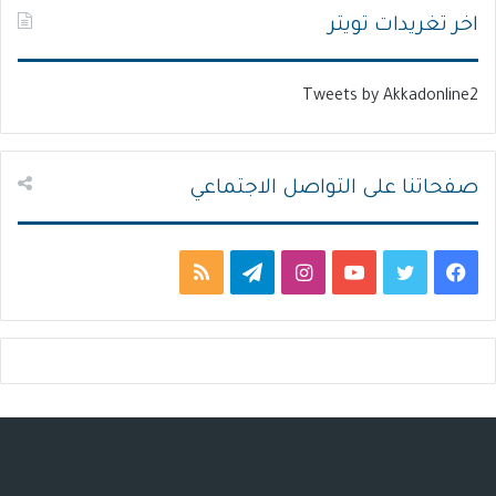
ت
س
اخر تغريدات تويتر
ا
ا
ل
ب
Tweets by Akkadonline2
ي
ق
ة
ة
صفحاتنا على التواصل الاجتماعي
ف
ت
ي
ا
ت
م
ي
و
و
ن
ي
ل
س
ي
ت
س
ل
خ
ب
ت
ي
ت
ق
ص
و
ر
و
ق
ر
ا
ك
ب
ر
ا
ل