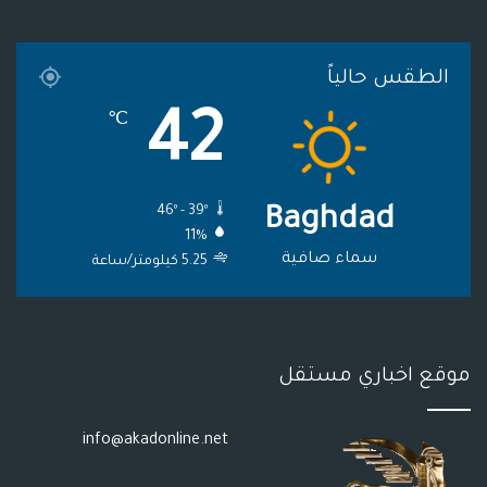
ا
م
م
الطقس حالياً
م
و
42
℃
ق
ع
46º - 39º
Baghdad
R
11%
S
سماء صافية
5.25 كيلومتر/ساعة
S
موقع اخباري مستقل
info@akadonline.net