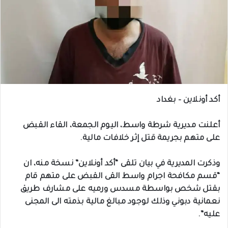
أكد أونلاين – بغداد
أعلنت مديرية شرطة واسط، اليوم الجمعة، القاء القبض
على متهم بجريمة قتل إثر خلافات مالية.
وذكرت المديرية في بيان تلقى “أكد أونلاين” نسخة منه، ان
“قسم مكافحة اجرام واسط القى القبض على متهم قام
بقتل شخص بواسطة مسدس ورميه على مشارف طريق
نعمانية دبوني وذلك لوجود مبالغ مالية بذمته الى المجنى
عليه”.