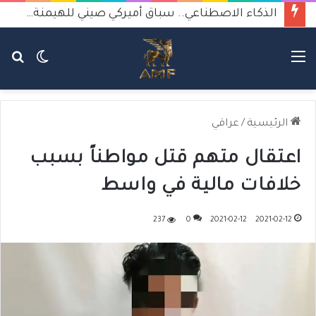
الذكاء الاصطناعي.. سباق أميركي صيني للهيمنة يثير القلق
القائمة
الوضع
بح
المظلم
عن
الرئيسية
/
عراقي
اعتقال متهم قتل مواطناً بسبب
خلافات مالية في واسط
237
0
2021-02-12
2021-02-12