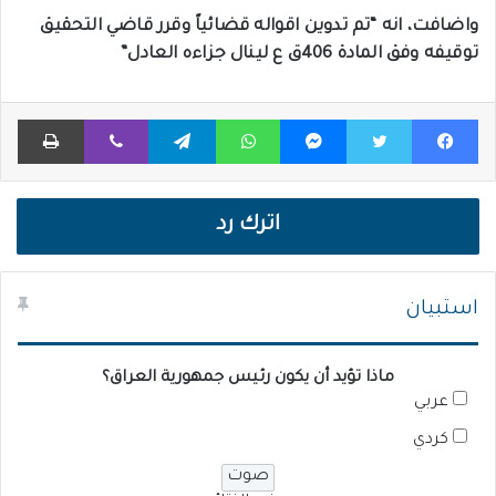
واضافت، انه “تم تدوين اقواله قضائياً وقرر قاضي التحقيق
توقيفه وفق المادة 406ق ع لينال جزاءه العادل”
فيسبوك
تويتر
ماسنجر
واتساب
تيلقرام
ڤايبر
طباعة
اترك رد
استبيان
ماذا تؤيد أن يكون رئيس جمهورية العراق؟
عربي
كردي