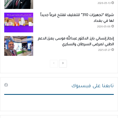
2026-05-13
شركة “تجهيزات 310” للتغليف تفتتح فرعاً جديداً
لها في بغداد
2026-05-06
إنجاز إنساني بارز: الدكتور عبدالله موسى يعزز الدعم
الطبي لمرضى السرطان والسكري
2025-07-27
ا
ا
ل
ل
ص
ص
تابعنا على فيسبوك
ف
ف
ح
ح
ة
ة
ا
ا
ل
ل