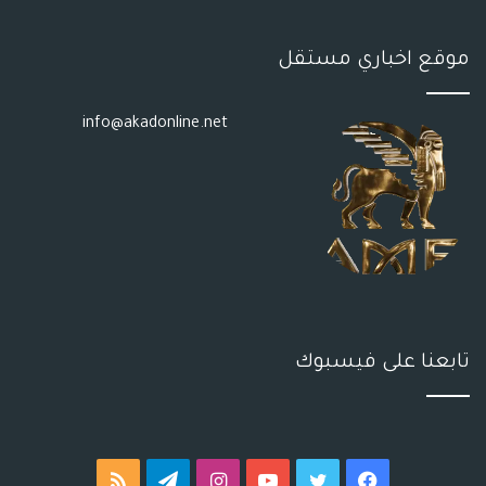
موقع اخباري مستقل
info@akadonline.net
تابعنا على فيسبوك
فيسبوك
تويتر
يوتيوب
انستقرام
تيلقرام
ملخص