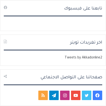
ص
ص
تابعنا على فيسبوك
ف
ف
ح
ح
ة
ة
ا
ا
ل
ل
ت
س
اخر تغريدات تويتر
ا
ا
ل
ب
Tweets by Akkadonline2
ي
ق
ة
ة
صفحاتنا على التواصل الاجتماعي
ف
ت
ي
ا
ت
م
ي
و
و
ن
ي
ل