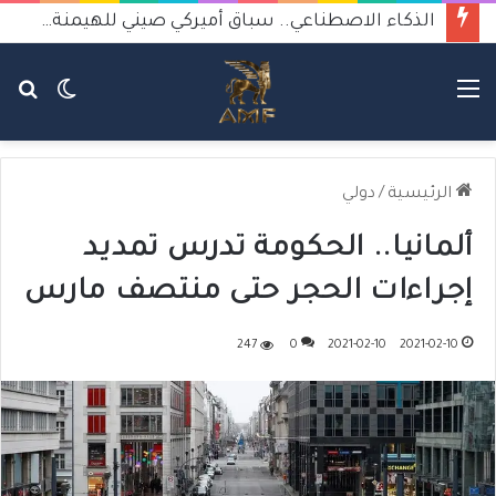
الذكاء الاصطناعي.. سباق أميركي صيني للهيمنة يثير القلق
القائمة
الوضع
بح
المظلم
عن
الرئيسية
/
دولي
ألمانيا.. الحكومة تدرس تمديد
إجراءات الحجر حتى منتصف مارس
247
0
2021-02-10
2021-02-10