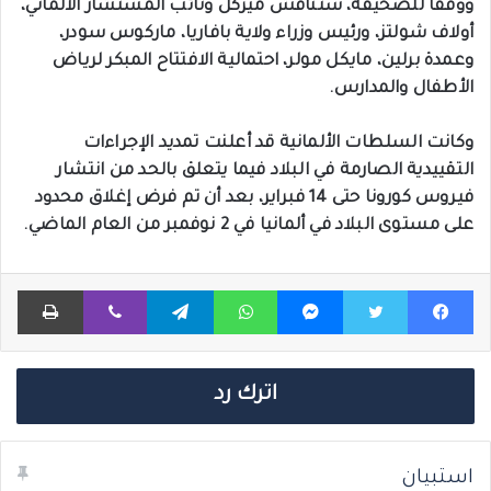
ووفقا للصحيفة، ستناقش ميركل ونائب المستشار الألماني،
أولاف شولتز، ورئيس وزراء ولاية بافاريا، ماركوس سودر،
وعمدة برلين، مايكل مولر، احتمالية الافتتاح المبكر لرياض
الأطفال والمدارس.
وكانت السلطات الألمانية قد أعلنت تمديد الإجراءات
التقييدية الصارمة في البلاد فيما يتعلق بالحد من انتشار
فيروس كورونا حتى 14 فبراير، بعد أن تم فرض إغلاق محدود
على مستوى البلاد في ألمانيا في 2 نوفمبر من العام الماضي.
فيسبوك
تويتر
ماسنجر
واتساب
تيلقرام
ڤايبر
طباعة
اترك رد
استبيان