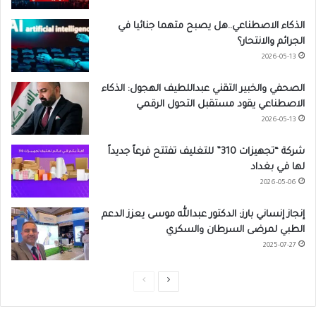
الذكاء الاصطناعي..هل يصبح متهما جنائيا في
الجرائم والانتحار؟
2026-05-13
الصحفي والخبير التقني عبداللطيف الهجول: الذكاء
الاصطناعي يقود مستقبل التحول الرقمي
2026-05-13
شركة “تجهيزات 310” للتغليف تفتتح فرعاً جديداً
لها في بغداد
2026-05-06
إنجاز إنساني بارز: الدكتور عبدالله موسى يعزز الدعم
الطبي لمرضى السرطان والسكري
2025-07-27
ا
ا
ل
ل