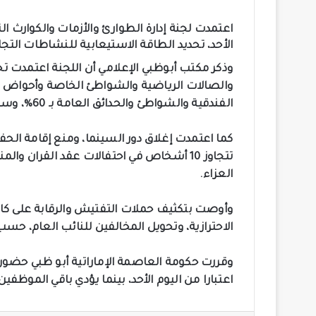
اعتمدت لجنة إدارة الطوارئ والأزمات والكوارث الن
الأحد، تحديد الطاقة الاستيعابية للنشاطات التجا
الفندقية والشواطئ والحدائق العامة بـ 60%، وسعة سيارة الأجرة بـ 45%، وسعة حافلة النقل بـ 75%.
كما اعتمدت إغلاق دور السينما، ومنع إقامة الحف
العزاء.
وأوصت بتكثيف حملات التفتيش والرقابة على كافة 
الاحترازية، وتحويل المخالفين للنائب العام، حسب
اعتبارا من اليوم الأحد، بينما يؤدي باقي الموظفي