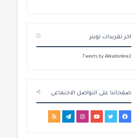
ل
ل
ت
س
ا
ا
ل
ب
اخر تغريدات تويتر
ي
ق
ة
ة
Tweets by Akkadonline2
صفحاتنا على التواصل الاجتماعي
ف
ت
ي
ا
ت
م
ي
و
و
ن
ي
ل