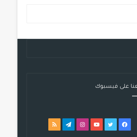
س
ي
ت
س
ل
خ
ب
ت
ي
ت
ق
ص
و
ر
و
ق
ر
ا
ك
ب
ر
ا
ل
ا
م
م
م
و
ق
عنا على فيسبوك
ع
R
S
فيسبوك
تويتر
يوتيوب
انستقرام
تيلقرام
ملخص
S
الموقع