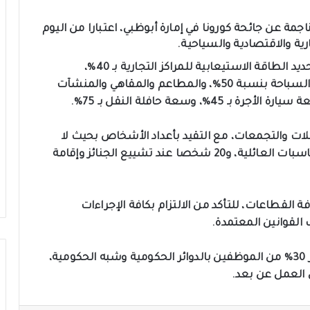
اجمة عن جائحة كورونا في إمارة أبوظبي، اعتبارا من اليوم
رية والاقتصادية والسياحية.
وذكر مكتب أبوظبي الإعلامي أن اللجنة اعتمدت تحديد الطاقة الاستيعابية للمراكز التجارية بـ 40%،
والصالات الرياضية والشواطئ الخاصة وأحواض السباحة بنسبة 50%، والمطاعم والمقاهي والمنشآت
لات والتجمعات، مع التقيد بأعداد الأشخاص بحيث لا
تتجاوز 10 أشخاص في احتفالات عقد القران والمناسبات العائلية، و20 شخصا عند تشييع الجنائز وإقامة
القطاعات، للتأكد من الالتزام بكافة الإجراءات
 القوانين المعتمدة.
وقررت حكومة العاصمة الإماراتية أبو ظبي حضور 30% من الموظفين بالدوائر الحكومية وشبه الحكومية،
ن العمل عن بعد.