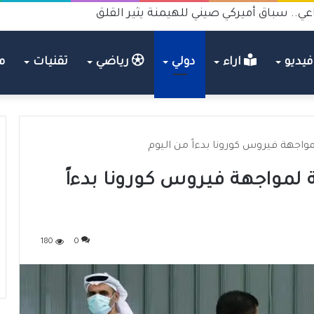
عي.. سباق أميركي صيني للهيمنة يثير القلق
يديو
اراء
دولي
رياضي
تقنيات
م
واجهة فيروس كورونا بدءاً من اليوم
 لمواجهة فيروس كورونا بدءاً
180
0