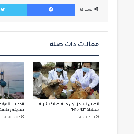
فيسبوك
المشاركة
مقالات ذات صلة
الصين تسجل أول حالة إصابة بشرية
الكويت.. المؤ
بسلالة “H10 N3”
صديقه وخادمتها
2020-12-02
2021-06-01