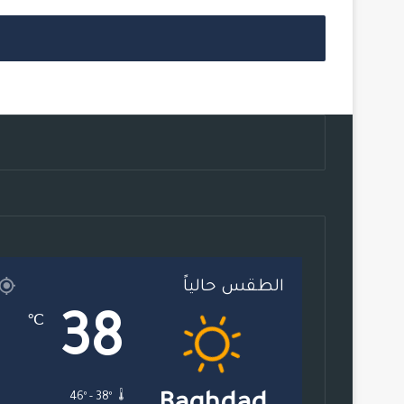
الطقس حالياً
38
℃
46º - 38º