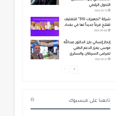
التحول الرقمي
2026-05-13
شركة “تجهيزات 310” للتغليف
تفتتح فرعاً جديداً لها في بغداد
2026-05-06
إنجاز إنساني بارز: الدكتور عبدالله
موسى يعزز الدعم الطبي
لمرضى السرطان والسكري
2025-07-27
ا
ا
ل
ل
ص
ص
ف
ف
ح
ح
تابعنا على فيسبوك
ة
ة
ا
ا