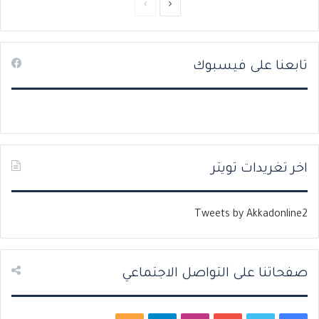
ا
ا
ل
ل
ص
ص
تابعنا على فيسبوك
ف
ف
ح
ح
ة
ة
ا
ا
ل
ل
ت
س
اخر تغريدات تويتر
ا
ا
ل
ب
Tweets by Akkadonline2
ي
ق
ة
ة
صفحاتنا على التواصل الاجتماعي