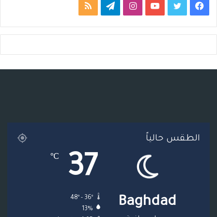
ف
ت
ي
ا
ت
م
ي
و
و
ن
ي
ل
س
ي
ت
س
ل
خ
ب
ت
ي
ت
ق
ص
و
ر
و
ق
ر
ا
ك
ب
ر
ا
ل
ا
م
م
الطقس حالياً
م
و
37
℃
ق
ع
48º - 36º
Baghdad
R
13%