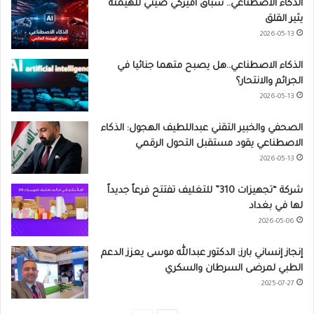
الذكاء الاصطناعي.. سباق أميركي صيني للهيمنة
يثير القلق
2026-05-13
الذكاء الاصطناعي..هل يصبح متهما جنائيا في
الجرائم والانتحار؟
2026-05-13
الصحفي والخبير التقني عبداللطيف الهجول: الذكاء
الاصطناعي يقود مستقبل التحول الرقمي
2026-05-13
شركة “تجهيزات 310” للتغليف تفتتح فرعاً جديداً
لها في بغداد
2026-05-06
إنجاز إنساني بارز: الدكتور عبدالله موسى يعزز الدعم
الطبي لمرضى السرطان والسكري
2025-07-27