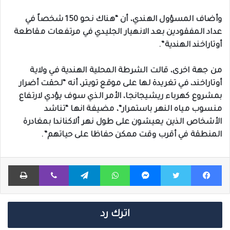
وأضاف المسؤول الهندي، أن “هناك نحو 150 شخصاً في
عداد المفقودين بعد الانهيار الجليدي في مرتفعات مقاطعة
أوتاراخند الهندية”.
من جهة اخرى، قالت الشرطة المحلية الهندية في ولاية
أوتاراخند، في تغريدة لها على موقع تويتر، أنه “لحقت أضرار
بمشروع كهرباء ريشيجانجا، الأمر الذي سوف يؤدي لارتفاع
منسوب مياه النهر باستمرار”، مضيفة انها “تناشد
الأشخاص الذين يعيشون على طول نهر ألاكناندا بمغادرة
المنطقة في أقرب وقت ممكن حفاظا على حياتهم”.
فيسبوك
تويتر
ماسنجر
واتساب
تيلقرام
ڤايبر
طباعة
اترك رد