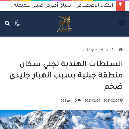
الذكاء الاصطناعي.. سباق أميركي صيني للهيمنة يثير القلق
القائمة
الوضع
بح
المظلم
عن
الرئيسية
/
منوعات
السلطات الهندية تجلي سكان
منطقة جبلية بسبب انهيار جليدي
ضخم
203
0
2021-02-07
2021-02-07