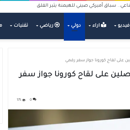
اعي.. سباق أميركي صيني للهيمنة يثير القلق
يديو
اراء
دولي
رياضي
تقنيات
م
ين على لقاح كورونا جواز سفر رقمي
اصلين على لقاح كورونا جواز سفر
175
0