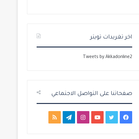
ل
ل
ت
س
ا
ا
ل
ب
اخر تغريدات تويتر
ي
ق
ة
ة
Tweets by Akkadonline2
صفحاتنا على التواصل الاجتماعي
ف
ت
ي
ا
ت
م
ي
و
و
ن
ي
ل