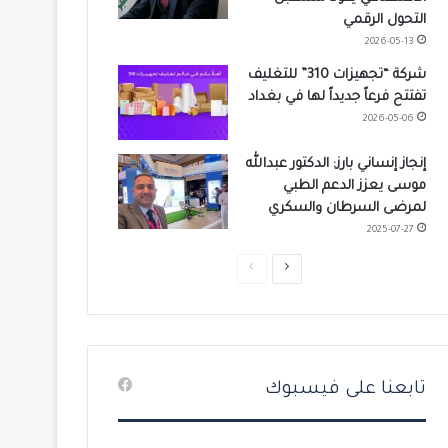
التحول الرقمي
2026-05-13
شركة “تجهيزات 310” للتغليف
تفتتح فرعاً جديداً لها في بغداد
2026-05-06
إنجاز إنساني بارز: الدكتور عبدالله
موسى يعزز الدعم الطبي
لمرضى السرطان والسكري
2025-07-27
ا
ا
ل
ل
ص
ص
ف
ف
ح
ح
تابعنا على فيسبوك
ة
ة
ا
ا