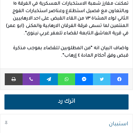
تمكنت مفارز شعبة الاستخبارات العسكرية في الفرقة ١٥
وبالتعاون مع فصيل استطلاع وعناصر استخبارات الفوج
الثاني لواء المشاة ٧٣ من القاء القبض على احد الارهابيين
المنتمين لما تسمى فرقة الفرقان الارهابية والمكنى (ابو عمر)
في قرية العاشق التابعة لقضاء تلعفر غربي نينوى”.
واضاف البيان انه “من المطلوبين للقضاء بموجب مذكرة
قبض وفق أحكام المادة ٤ إرهاب”.
فيسبوك
تويتر
ماسنجر
واتساب
تيلقرام
ڤايبر
طباعة
اترك رد
استبيان