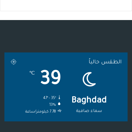
س
ي
ت
س
ل
خ
ب
ت
ي
ت
ق
ص
و
ر
و
ق
ر
ا
ك
ب
ر
ا
ل
ا
م
م
الطقس حالياً
م
و
39
℃
ق
ع
47º - 35º
Baghdad
R
13%
S
سماء صافية
7.78 كيلومتر/ساعة
S