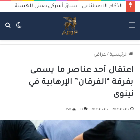
الذكاء الاصطناعي.. سباق أميركي صيني للهيمنة يثير القلق
القائمة
الوضع
بح
المظلم
عن
الرئيسية
/
عراقي
اعتقال أحد عناصر ما يسمى
بفرقة “الفرقان” الإرهابية في
نينوى
150
0
2021-02-02
2021-02-02