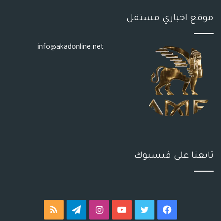
موقع اخباري مستقل
info@akadonline.net
تابعنا على فيسبوك
فيسبوك
تويتر
يوتيوب
انستقرام
تيلقرام
ملخص