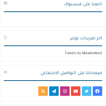
تابعنا على فيسبوك
ف
ف
ح
ح
ة
ة
ا
ا
ل
ل
ت
س
اخر تغريدات تويتر
ا
ا
ل
ب
Tweets by Akkadonline2
ي
ق
ة
ة
صفحاتنا على التواصل الاجتماعي
ف
ت
ي
ا
ت
م
ي
و
و
ن
ي
ل