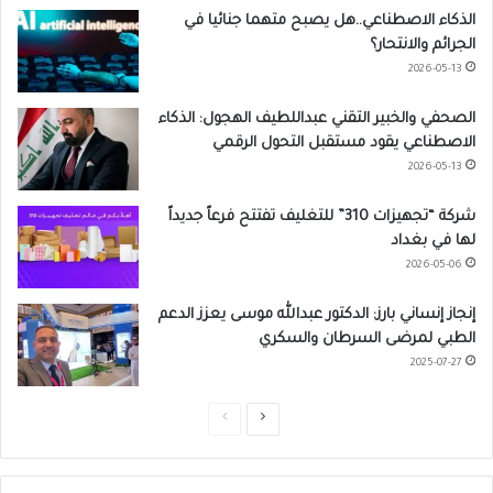
الذكاء الاصطناعي..هل يصبح متهما جنائيا في
الجرائم والانتحار؟
2026-05-13
الصحفي والخبير التقني عبداللطيف الهجول: الذكاء
الاصطناعي يقود مستقبل التحول الرقمي
2026-05-13
شركة “تجهيزات 310” للتغليف تفتتح فرعاً جديداً
لها في بغداد
2026-05-06
إنجاز إنساني بارز: الدكتور عبدالله موسى يعزز الدعم
الطبي لمرضى السرطان والسكري
2025-07-27
ا
ا
ل
ل
ص
ص