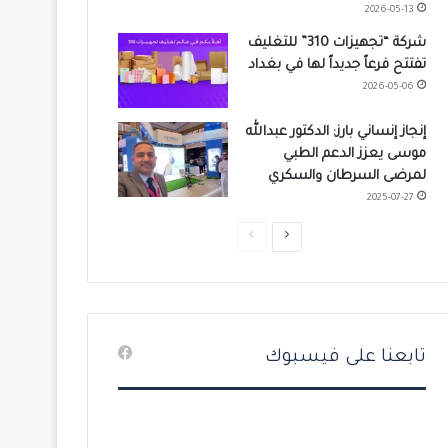
2026-05-13
شركة “تجهيزات 310” للتغليف
تفتتح فرعاً جديداً لها في بغداد
2026-05-06
إنجاز إنساني بارز: الدكتور عبدالله
موسى يعزز الدعم الطبي
لمرضى السرطان والسكري
2025-07-27
ا
ا
ل
ل
ص
ص
ف
ف
ح
ح
تابعنا على فيسبوك
ة
ة
ا
ا
ل
ل