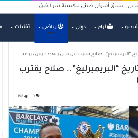
ي..هل يصبح متهما جنائيا في الجرائم والانتحار؟
يديو
اراء
دولي
رياضي
تقنيات
م
ي تاريخ “البريميرليغ”.. صلاح يقترب
198
0