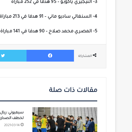
3- النيجيري ياكوبو – 95 هدفا في 252 مباراة
4- السنغالي ساديو ماني – 91 هدفا في 213 مباراة
5- المصري محمد صلاح – 90 هدفا في 141 مباراة.
فيسبوك
المشاركة
مقالات ذات صلة
سيميوني: ريال
لخطف الصدارة 
2021-03-14