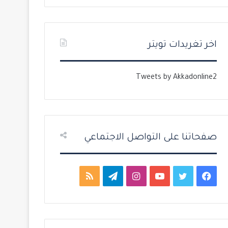
ت
س
ا
ا
ل
ب
اخر تغريدات تويتر
ي
ق
ة
ة
Tweets by Akkadonline2
صفحاتنا على التواصل الاجتماعي
ف
ت
ي
ا
ت
م
ي
و
و
ن
ي
ل
س
ي
ت
س
ل
خ