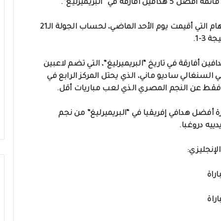
قة في “البريميرليغ”.
وسجل صلاح هدفين في مباراة ليفربول ووست هام التي أقيمت يوم الأحد الماضي، لحساب الجولة الـ21
3-1.
 الثنائية، انضم صلاح إلى قائمة أفضل 5 هدافين أفارقة في تاريخ “البريميرليغ”، التي تضم لاعبين
لي السنغالي ساديو ماني، الذي يحتل المركز الرابع في
قط، لينتزع صدارة أفضل هدافي إفريقيا في “البريميرليغ” من نجم
ييه دروغبا.