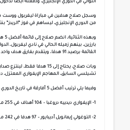
التوالي في الدوري الإنجليزي، ودفعته أيضا لدخول قائمة أفضل 5 هدافين أفار
من الدوري الإنجليزي، ليساهم في فوز “الريدز” بنتيجة 
وبهذه
بارزين، بينهم زميله الحالي في نادي ليفربول، الدو
القائمة برصيد 91 هدفا، ويتقدم بفارق هدف واحد فقط عن النجم المصري الذي لعب مباريات أقل.
وبات صلاح، يحتاج إلى 15 هدفا ف
تشيلسي السابق، المهاجم الإيفواري المعتزل، ديد
وفيما يلي ترتيب أفضل 5 أفارقة في تاريخ الدوري الإنجليزي:
1- الإيفواري ديدييه دروغبا – 104 أهداف في 255 مباراة
2- التوغولي إيمانويل أديبايور – 97 هدفا في 242 مباراة