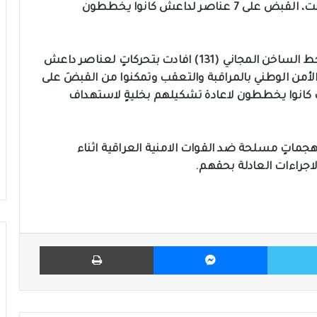
اعلن جهاز الأمن الوطني في الموصل، اليوم السبت، القبض على 7 عناصر لداعش كانوا يخططون
وقال الجهاز انه بناءاً على معلوماتٍ وردت عبر الخط الساخن المجاني (131) افادت بتحركاتٍ لعناصر داعش
أمن الوطني بالمراقبة والتعقب وتمكنوا من القبضَ على
 مطلوبين للقضاء وفق المادة 4 ارهاب كانوا يخططون لاعادة تشكيلهم بخليةٍ لاستهداف
هجماتٍ مسلحة ضد القوات الامنية العراقية اثناء
الاجراءات العادلة بحقهم.
تويتر
ماسنجر
طباعة