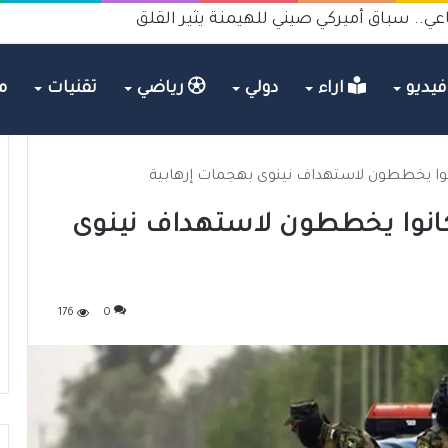
عي.. سباق أميركي صيني للهيمنة يثير القلق
يديو
اراء
دولي
رياضي
تقنيات
م
اعش كانوا يخططون لاستهداف نينوى
176
0