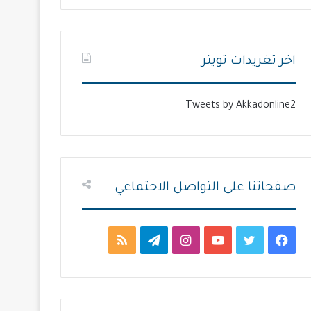
ت
س
ا
ا
ل
ب
اخر تغريدات تويتر
ي
ق
ة
ة
Tweets by Akkadonline2
صفحاتنا على التواصل الاجتماعي
ف
ت
ي
ا
ت
م
ي
و
و
ن
ي
ل
س
ي
ت
س
ل
خ