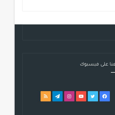
ب
ت
ي
ت
ق
ص
و
ر
و
ق
ر
ا
ك
ب
ر
ا
ل
ا
م
م
م
و
ق
عنا على فيسبوك
ع
R
S
فيسبوك
تويتر
يوتيوب
انستقرام
تيلقرام
ملخص
S
الموقع