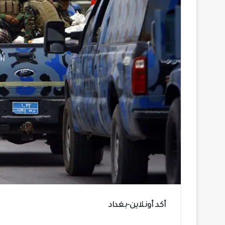
أكد أونلاين-بغداد