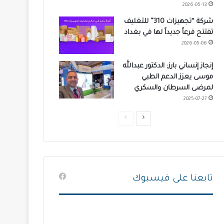
2026-05-13
شركة “تجهيزات 310” للتغليف
تفتتح فرعاً جديداً لها في بغداد
2026-05-06
إنجاز إنساني بارز: الدكتور عبدالله
موسى يعزز الدعم الطبي
لمرضى السرطان والسكري
2025-07-27
ا
ا
ل
ل
ص
ص
ف
ف
ح
ح
تابعنا على فيسبوك
ة
ة
ا
ا
ل
ل