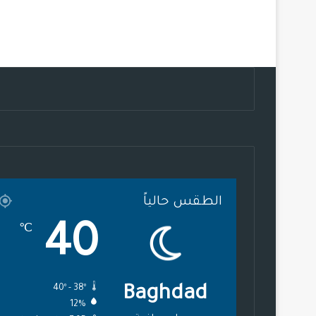
الطقس حالياً
40
℃
40º - 38º
Baghdad
12%