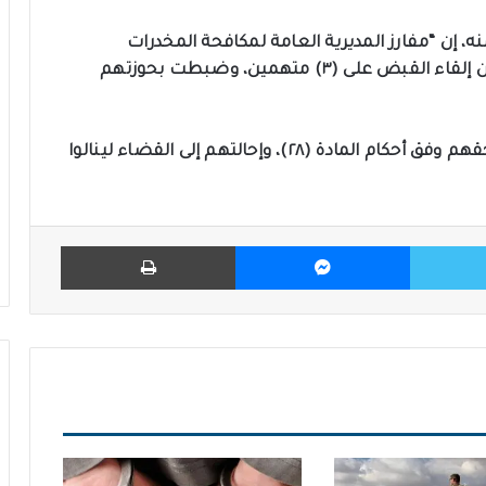
نه، إن “مفارز المديرية العامة لمكافحة المخدرات
والمؤثرات العقلية في محافظة كربلاء تمكنت من إلقاء القبض على (٣) متهمين، وضبطت بحوزتهم
وبينت أنه “تم اتخاذ الإجراءات القانونية اللازمة بحقهم وفق أحكام المادة (٢٨)، وإحالتهم إلى القضاء لينالوا
تويتر
ماسنجر
طباعة