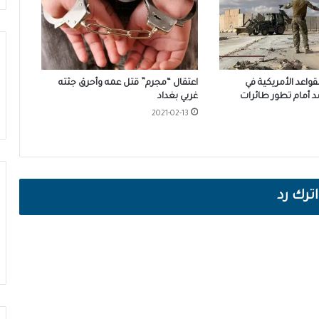
لقواعد الأمريكية في
اعتقال “مجرم” قتل عمه وأحرق جثته
د أمام تطور طائرات
غربي بغداد
2021-02-13
اترك رد