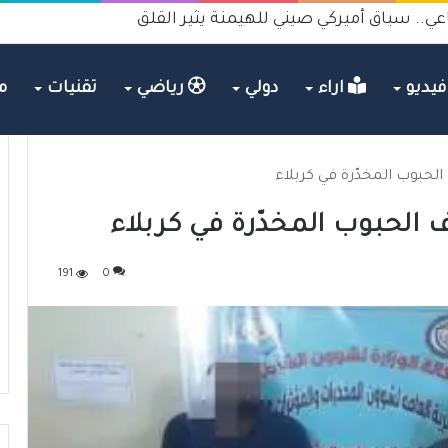
عي.. سباق أميركي صيني للهيمنة يثير القلق
يديو
اراء
دولي
رياضي
تقنيات
م
191
0