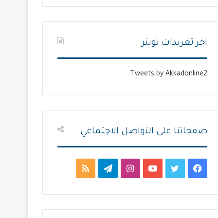
ت
س
ا
ا
ل
ب
اخر تغريدات تويتر
ي
ق
ة
ة
Tweets by Akkadonline2
صفحاتنا على التواصل الاجتماعي
ف
ت
ي
ا
ت
م
ي
و
و
ن
ي
ل
س
ي
ت
س
ل
خ