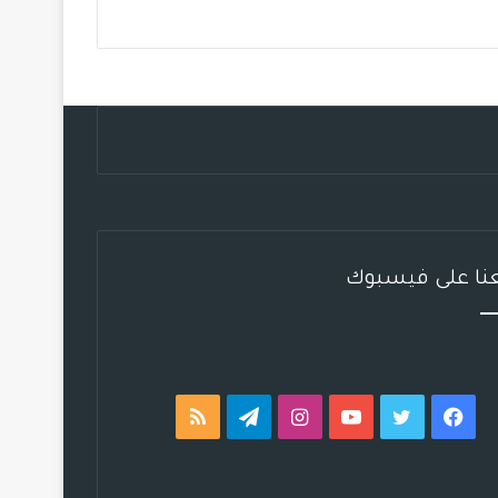
ب
ت
ي
ت
ق
ص
و
ر
و
ق
ر
ا
ك
ب
ر
ا
ل
ا
م
م
م
و
ق
عنا على فيسبوك
ع
R
S
فيسبوك
تويتر
يوتيوب
انستقرام
تيلقرام
ملخص
S
الموقع