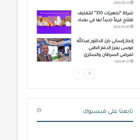
2026-05-13
شركة “تجهيزات 310” للتغليف
تفتتح فرعاً جديداً لها في بغداد
2026-05-06
إنجاز إنساني بارز: الدكتور عبدالله
موسى يعزز الدعم الطبي
لمرضى السرطان والسكري
2025-07-27
ا
ا
ل
ل
ص
ص
ف
ف
ح
ح
تابعنا على فيسبوك
ة
ة
ا
ا
ل
ل