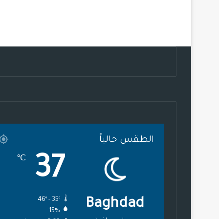
الطقس حالياً
37
℃
46º - 35º
Baghdad
15%