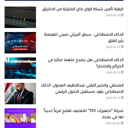
كيفية تأمين شبكة الواي فاي المنزلية من الاختراق
2026-05-13
الذكاء الاصطناعي.. سباق أميركي صيني للهيمنة
يثير القلق
2026-05-13
الذكاء الاصطناعي..هل يصبح متهما جنائيا في
الجرائم والانتحار؟
2026-05-13
الصحفي والخبير التقني عبداللطيف الهجول: الذكاء
الاصطناعي يقود مستقبل التحول الرقمي
2026-05-13
شركة “تجهيزات 310” للتغليف تفتتح فرعاً جديداً
لها في بغداد
2026-05-06