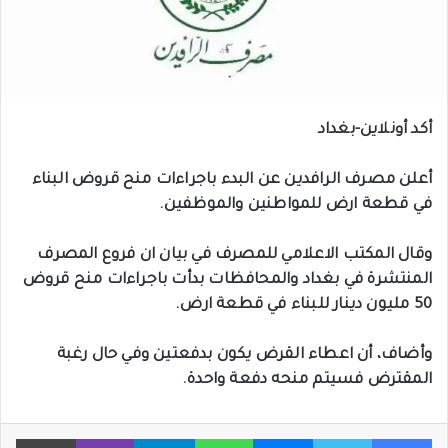
أكد أونلاين-بغداد
أعلن مصرف الرافدين عن البدء باجراءات منح قروض البناء
في قطعة ارض للمواطنين والموظفين.
وقال المكتب الاعلامي للمصرف في بيان ان فروع المصرف
المنتشرة في بغداد والمحافظات بدأت باجراءات منح قروض
50 مليون دينار للبناء في قطعة ارض.
وأضاف، أن اعطاء القرض يكون بدفعتين وفي حال رغبة
المقترض فسيتم منحه دفعة واحدة.
فيسبوك
تويتر
ماسنجر
واتساب
تيلقرام
ڤايبر
طباعة