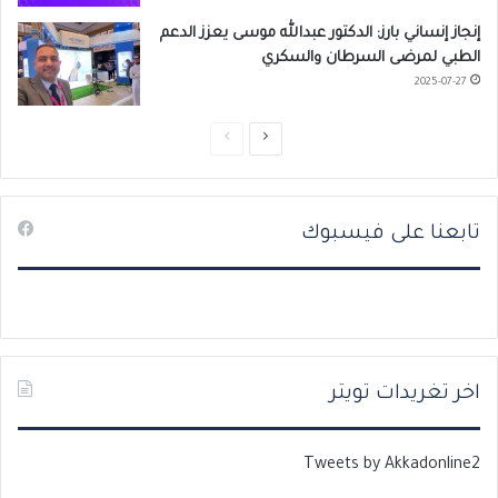
إنجاز إنساني بارز: الدكتور عبدالله موسى يعزز الدعم
الطبي لمرضى السرطان والسكري
2025-07-27
ا
ا
ل
ل
ص
ص
تابعنا على فيسبوك
ف
ف
ح
ح
ة
ة
ا
ا
ل
ل
ت
س
اخر تغريدات تويتر
ا
ا
ل
ب
Tweets by Akkadonline2
ي
ق