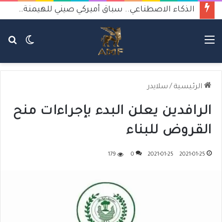
الذكاء الاصطناعي.. سباق أميركي صيني للهيمنة يثير القلق
القائمة
الوضع
بح
المظلم
عن
الرئيسية
/
سلايدر
الرافدين يعلن البدء بإجراءات منح
القروض للبناء
179
0
2021-01-25
2021-01-25