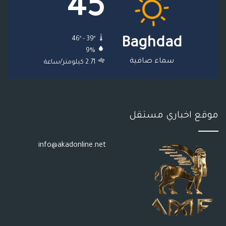
45
ق
ع
46º - 39º
Baghdad
R
9%
S
سماء صافية
2.71 كيلومتر/ساعة
S
موقع اخباري مستقل
info@akadonline.net