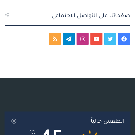
ة
ة
صفحاتنا على التواصل الاجتماعي
ف
ت
ي
ا
ت
م
ي
و
و
ن
ي
ل
س
ي
ت
س
ل
خ
ب
ت
ي
ت
ق
ص
و
ر
و
ق
ر
ا
ك
ب
ر
ا
ل
ا
م
م
الطقس حالياً
م
و
℃