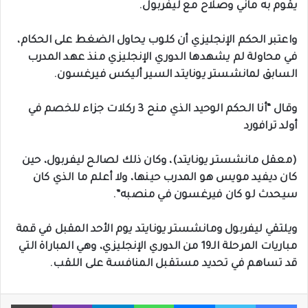
يقوم به ماني وصلاح مع ليفربول.
واعتبر الحكم الإنجليزي أن كلوب يحاول الضغط على الحكام،
في محاولة لم يشهدها الدوري الإنجليزي منذ عهد المدرب
السابق لمانشستر يونايتد السير أليكس فيرغسون.
وقال “أنا الحكم الوحيد الذي منح 3 ركلات جزاء للخصم في
أولد ترافورد
(معقل مانشستر يونايتد)، وكان ذلك لصالح ليفربول، حين
كان ديفيد مويس هو المدرب حينها، ولا أعلم ما الذي كان
سيحدث لو كان فيرغسون في منصبه”.
ويلتقي ليفربول ومانشستر يونايتد يوم الأحد المقبل في قمة
مباريات المرحلة الـ19 من الدوري الإنجليزي، وهي المباراة التي
قد تساهم في تحديد مستقبل المنافسة على اللقب.
فيسبوك
تويتر
ماسنجر
واتساب
تيلقرام
ڤايبر
طباعة