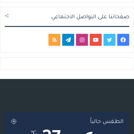
ة
ة
صفحاتنا على التواصل الاجتماعي
ف
ت
ي
ا
ت
م
ي
و
و
ن
ي
ل
س
ي
ت
س
ل
خ
ب
ت
ي
ت
ق
ص
و
ر
و
ق
ر
ا
ك
ب
ر
ا
ل
ا
م
م
الطقس حالياً
م
و
℃