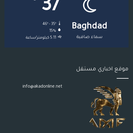
37
ق
ع
46º - 35º
Baghdad
R
15%
S
سماء صافية
5.11 كيلومتر/ساعة
S
موقع اخباري مستقل
info@akadonline.net