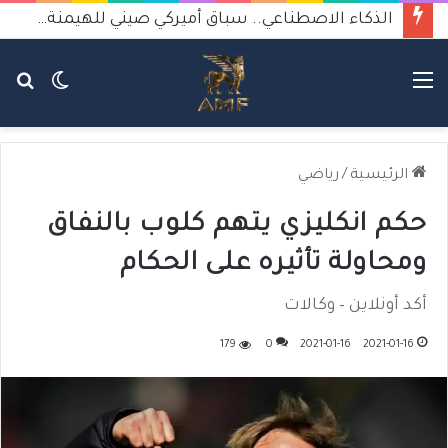
الذكاء الاصطناعي.. سباق أميركي صيني للهيمنة يثير القلق
القائمة
الوضع
بح
المظلم
عن
الرئيسية
/
رياضي
حكم انكليزي يتهم كلوب بالنفاق
ومحاولة تأثيره على الحكام
أكد أونلاين – وكالات
179
0
2021-01-16
2021-01-16