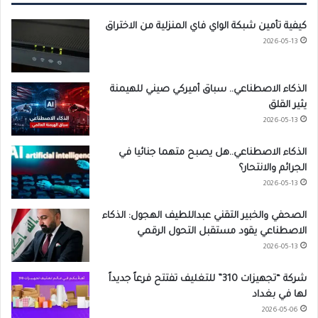
كيفية تأمين شبكة الواي فاي المنزلية من الاختراق
2026-05-13
الذكاء الاصطناعي.. سباق أميركي صيني للهيمنة
يثير القلق
2026-05-13
الذكاء الاصطناعي..هل يصبح متهما جنائيا في
الجرائم والانتحار؟
2026-05-13
الصحفي والخبير التقني عبداللطيف الهجول: الذكاء
الاصطناعي يقود مستقبل التحول الرقمي
2026-05-13
شركة “تجهيزات 310” للتغليف تفتتح فرعاً جديداً
لها في بغداد
2026-05-06