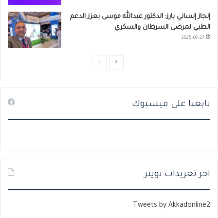
إنجاز إنساني بارز: الدكتور عبدالله موسى يعزز الدعم
الطبي لمرضى السرطان والسكري
2025-07-27
ا
ا
ل
ل
ص
ص
تابعنا على فيسبوك
ف
ف
ح
ح
ة
ة
ا
ا
ل
ل
ت
س
اخر تغريدات تويتر
ا
ا
ل
ب
Tweets by Akkadonline2
ي
ق