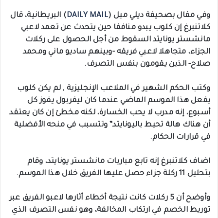
وفي مقال بصحيفة ديلي ميل (
DAILY MAIL
) البريطانية، قال
كلاتنبرغ إن كلوب يبدو منافقا حين يتحدث عن تعمد لاعبي
مانشستر يونايتد السقوط من أجل الحصول على ركلات
الجزاء، متجاهلا لاعبي فريقه -وبينهم ساديو ماني ومحمد
صلاح- الذين يقومون بنفس التصرف.
وكتب الحكم الشهير في الملاعب الإنجليزية , لم يكن كلوب
يفعل هذا الموسم الماضي عندما كان ليفربول يفوز كل
أسبوع، إنه مدرب لا يحب الخسارة، لكنه مخطئ إن كان يعتقد
أن هناك هالة تحيط باليونايتد” وتتسبب في منحه الأفضلية
في قرارات الحكام.
اضاف كلاتنبرغ إنه تابع مباريات مانشستر يونايتد، وقام
بتحليل 11 ركلة جزاء حصل عليها الفريق خلال هذا الموسم.
وأوضح أن 5 ركلات كانت نتيجة أخطاء أثارها لاعبو الفريق عبر
توريط الخصم في ارتكاب المخالفة، وهو نفس التصرف الذي