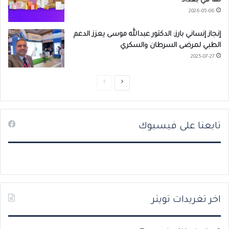
لها في بغداد
2026-05-06
إنجاز إنساني بارز: الدكتور عبدالله موسى يعزز الدعم
الطبي لمرضى السرطان والسكري
2025-07-27
ا
ا
ل
ل
ص
ص
تابعنا على فيسبوك
ف
ف
ح
ح
ة
ة
ا
ا
ل
ل
ت
س
اخر تغريدات تويتر
ا
ا
ل
ب