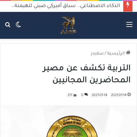
الذكاء الاصطناعي.. سباق أميركي صيني للهيمنة يثير القلق
القائمة
الوضع
بح
المظلم
عن
الرئيسية
/
سلايدر
التربية تكشف عن مصير
المحاضرين المجانيين
217
0
2021-01-14
2021-01-14