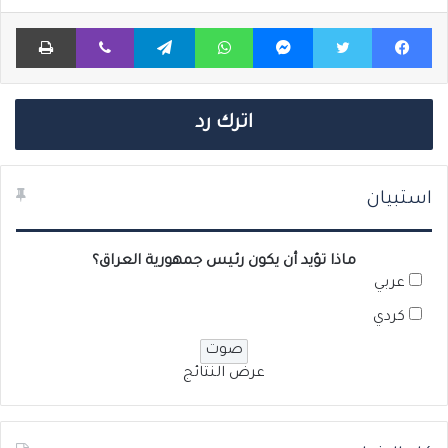
فيسبوك
تويتر
ماسنجر
واتساب
تيلقرام
ڤايبر
طباعة
اترك رد
استبيان
ماذا تؤيد أن يكون رئيس جمهورية العراق؟
عربي
كردي
عرض النتائج