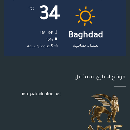
34
℃
ق
ع
46º - 34º
Baghdad
R
16%
S
سماء صافية
5 كيلومتر/ساعة
S
موقع اخباري مستقل
info@akadonline.net