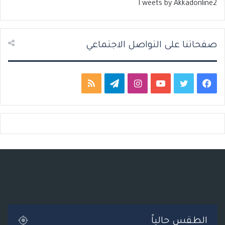
Tweets by Akkadonline2
ي
ق
ة
ة
صفحاتنا على التواصل الاجتماعي
ف
ت
ي
ا
ت
م
ي
و
و
ن
ي
ل
س
ي
ت
س
ل
خ
ب
ت
ي
ت
ق
ص
و
ر
و
ق
ر
ا
ك
ب
ر
ا
ل
ا
م
م
الطقس حالياً
م
و