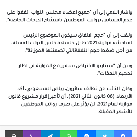
واشار
اللامي
إلى
أن
“
جميع
اعضاء
مجلس
النواب
اتفقوا
على
عدم
المساس
برواتب
الموظفين
باستثناء
الدرجات
الخاصة
“.
ولفت
إلى
أن
“
حجم
الانفاق
سيكون
الموضوع
الرئيس
لمناقشة
موازنة
2021
خلال
جلسة
مجلس
النواب
المقبلة،
من
أجل
ضغط
حجم
النفقات
التي
تضمنتها
الموزانة
“.
وبين
أن
“
سيناريو
الاقتراض
سيمرر
مع
الموازنة
في
اطار
تحجيم
النفقات
“.
وكان
النائب
عن
تحالف
سائرون،
رياض
المسعودي،
أكد
الأربعاء
(
06
كانون
الثاني
2021
)
،
أن
تأخير
إقرار
مشروع
قانون
موازنة
لعام
2021
،
لن
يؤثر
على
صرف
رواتب
الموظفين
للأشهر
المقبلة
.
فيسبوك
تويتر
ماسنجر
واتساب
تيلقرام
ڤايبر
طباعة