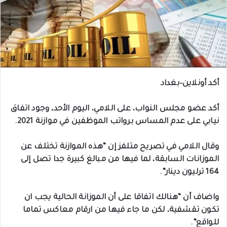
أكد
أونلاين
–
بغداد
أكد
عضو
مجلس
النواب،
على
اللامي،
اليوم
الأحد،
وجود
اتفاق
نيابي
على
عدم
المساس
برواتب
الموظفين
في
موازنة
2021.
وقال
اللامي
في
تصريح
متلفز
إن
“
هذه
الموازنة
تختلف
عن
الموزانات
السابقة،
لما
فيها
من
مبالغ
كبيرة
جدا
تصل
إلى
164
ترليون
دينار
“.
واضاف
أن
“
هنالك
اتفاقا
على
أن
الموزانة
الحالية
يجب
ان
تكون
تقشفية،
لكن
ما
جاء
فيها
من
ارقام
معاكس
تماما
للواقع
“.