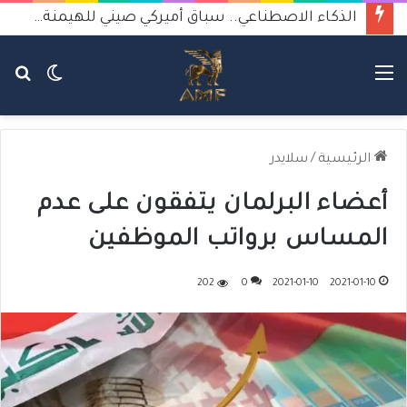
الذكاء الاصطناعي.. سباق أميركي صيني للهيمنة يثير القلق
القائمة
الوضع
بح
المظلم
عن
الرئيسية
/
سلايدر
أعضاء البرلمان يتفقون على عدم
المساس برواتب الموظفين
202
0
2021-01-10
2021-01-10