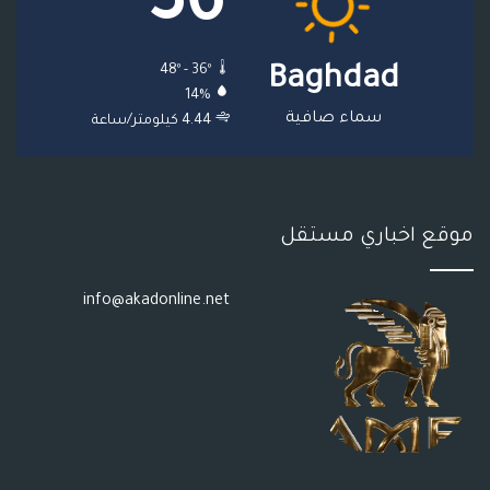
36
ع
48º - 36º
Baghdad
R
14%
S
سماء صافية
4.44 كيلومتر/ساعة
S
موقع اخباري مستقل
info@akadonline.net