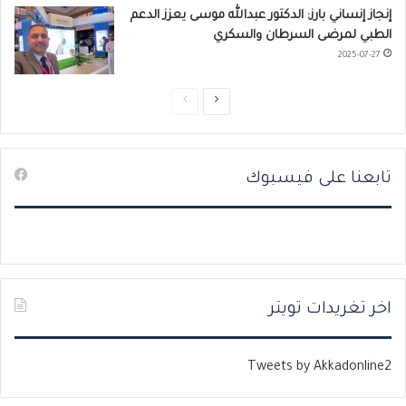
إنجاز إنساني بارز: الدكتور عبدالله موسى يعزز الدعم
الطبي لمرضى السرطان والسكري
2025-07-27
ا
ا
ل
ل
ص
ص
تابعنا على فيسبوك
ف
ف
ح
ح
ة
ة
ا
ا
ل
ل
ت
س
اخر تغريدات تويتر
ا
ا
ل
ب
Tweets by Akkadonline2
ي
ق
ة
ة