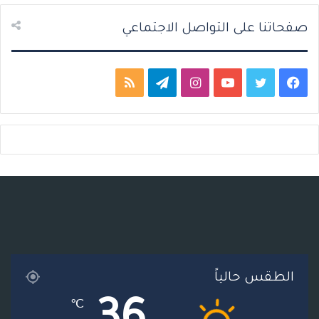
صفحاتنا على التواصل الاجتماعي
ف
ت
ي
ا
ت
م
ي
و
و
ن
ي
ل
س
ي
ت
س
ل
خ
ب
ت
ي
ت
ق
ص
و
ر
و
ق
ر
ا
ك
ب
ر
ا
ل
ا
م
م
الطقس حالياً
م
و
℃
ق