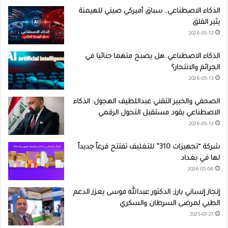
الذكاء الاصطناعي.. سباق أميركي صيني للهيمنة
يثير القلق
2026-05-13
الذكاء الاصطناعي..هل يصبح متهما جنائيا في
الجرائم والانتحار؟
2026-05-13
الصحفي والخبير التقني عبداللطيف الهجول: الذكاء
الاصطناعي يقود مستقبل التحول الرقمي
2026-05-13
شركة “تجهيزات 310” للتغليف تفتتح فرعاً جديداً
لها في بغداد
2026-05-06
إنجاز إنساني بارز: الدكتور عبدالله موسى يعزز الدعم
الطبي لمرضى السرطان والسكري
2025-07-27