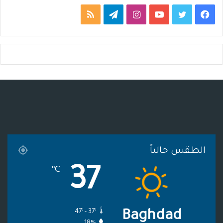
ف
ت
ي
ا
ت
م
ي
و
و
ن
ي
ل
س
ي
ت
س
ل
خ
ب
ت
ي
ت
ق
ص
و
ر
و
ق
ر
ا
ك
ب
ر
ا
ل
ا
م
م
الطقس حالياً
م
و
37
℃
ق
ع
47º - 37º
Baghdad
R