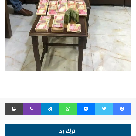
فيسبوك
تويتر
ماسنجر
واتساب
تيلقرام
ڤايبر
طباعة
اترك رد