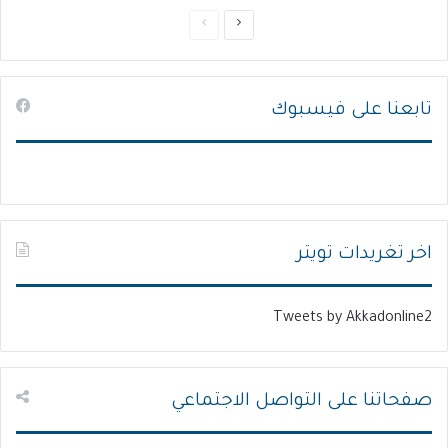
ا
ا
ل
ل
ص
ص
تابعنا على فيسبوك
ف
ف
ح
ح
ة
ة
ا
ا
ل
ل
ت
س
اخر تغريدات تويتر
ا
ا
ل
ب
Tweets by Akkadonline2
ي
ق
ة
ة
صفحاتنا على التواصل الاجتماعي