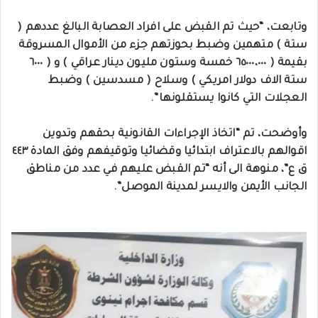
وتابعت، “حيث تم القبض على افراد العصابة البالغ عددهم (
ستة ) متهمين وضبط بحوزتهم جزء من الأموال المسروقة
بقيمة ( ٦٥٠٠٠،٠٠٠ خمسة وستون مليون دينار عراقي ) و ( ٦٠٠٠
ستة الاف دولار امريكي ) وسلاح ( مسدسين ) وضبط
العجلات التي كانوا يستقلونها”.
وأوضحت، تم “اتخاذ الإجراءات القانونية بحقهم وتدوين
اقوالهم بالاعتراف ابتدائيا وقضائيا وتوقيفهم وفق المادة ٤٤٣
ق ع”، منوهة الى أنه “تم القبض عليهم في عدد من مناطق
الجانب الأيمن والايسر لمدينة الموصل”.