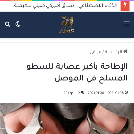
الذكاء الاصطناعي..هل يصبح متهما جنائيا في الجرائم والانتحار؟
القائمة
الوضع
بح
المظلم
عن
الرئيسية
/
عراقي
الإطاحة بأكبر عصابة للسطو
المسلح في الموصل
291
0
2021-01-08
2021-01-08