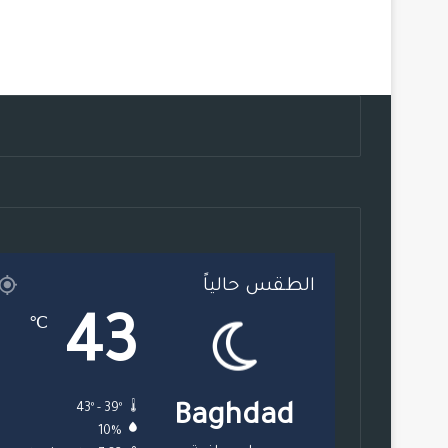
الطقس حالياً
43
℃
43º - 39º
Baghdad
10%