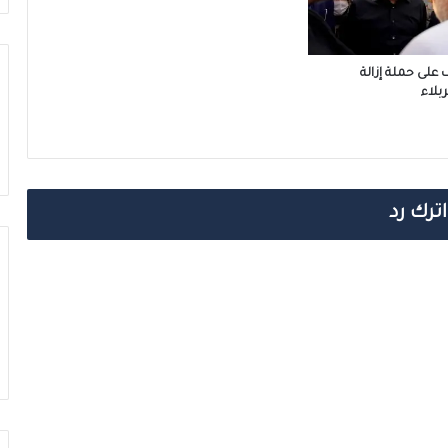
على حملة إزالة
بلاء
اترك رد