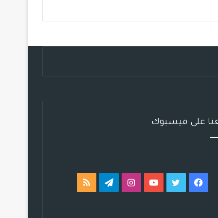
ب
ت
ي
ت
ق
ص
و
ر
و
ق
ر
ا
ك
ب
ر
ا
ل
ا
م
م
م
و
ق
عنا على فيسبوك
ع
R
S
فيسبوك
تويتر
يوتيوب
انستقرام
تيلقرام
ملخص
S
الموقع