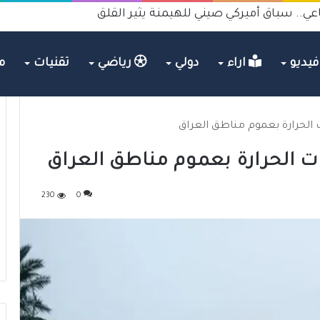
عي.. سباق أميركي صيني للهيمنة يثير القلق
يديو
اراء
دولي
رياضي
تقنيات
م
الحرارة بعموم مناطق العراق
 الحرارة بعموم مناطق العراق
230
0