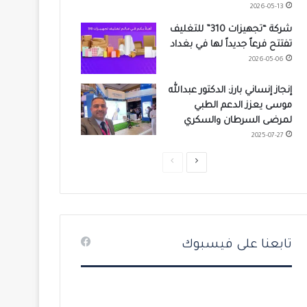
2026-05-13
شركة “تجهيزات 310” للتغليف
تفتتح فرعاً جديداً لها في بغداد
2026-05-06
إنجاز إنساني بارز: الدكتور عبدالله
موسى يعزز الدعم الطبي
لمرضى السرطان والسكري
2025-07-27
ا
ا
ل
ل
ص
ص
ف
ف
ح
ح
تابعنا على فيسبوك
ة
ة
ا
ا
ل
ل