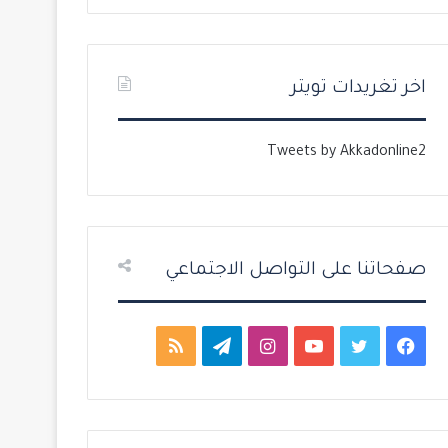
ت
س
ا
ا
ل
ب
اخر تغريدات تويتر
ي
ق
ة
ة
Tweets by Akkadonline2
صفحاتنا على التواصل الاجتماعي
ف
ت
ي
ا
ت
م
ي
و
و
ن
ي
ل
س
ي
ت
س
ل
خ