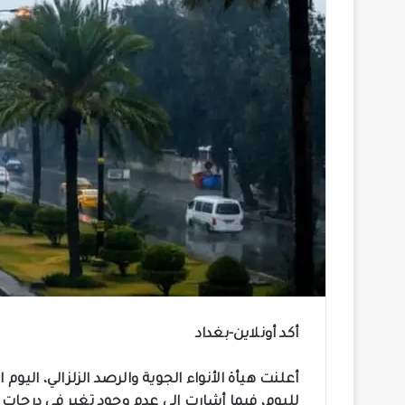
أكد أونلاين-بغداد
أعلنت هيأة الأنواء الجوية والرصد الزلزالي، اليو
لليوم، فيما أشارت إلى عدم وجود تغير في درجات ال