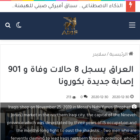
الذكاء الاصطناعي.. سباق أميركي صيني للهيمنة يثير القلق
القائمة
الوضع
بح
المظلم
عن
الرئيسية
/
سلايدر
العراق يسجل 8 حالات وفاة و 901
إصابة جديدة بكورونا
213
0
2020-12-30
2020-12-30
Iraqis shop on November 25, 2019 in Mosul's Nabi Yunus (Prophet
Jonas) market in the northern Iraqi city, the capital of the Nineveh
province which was devastated by three years of IS occupation and
the months-long fight to oust the jihadists. - Two men who are
fervently claiming to lead Iraqs northern Nineveh province, whose