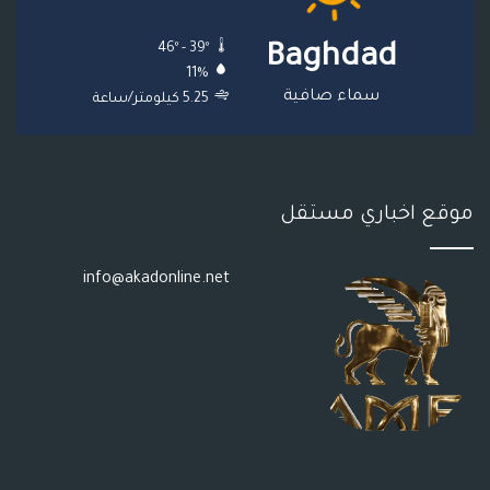
ع
46º - 39º
Baghdad
R
11%
S
سماء صافية
5.25 كيلومتر/ساعة
S
موقع اخباري مستقل
info@akadonline.net