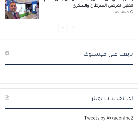
الطبي لمرضى السرطان والسكري
2025-07-27
ا
ا
ل
ل
ص
ص
تابعنا على فيسبوك
ف
ف
ح
ح
ة
ة
ا
ا
ل
ل
ت
س
اخر تغريدات تويتر
ا
ا
ل
ب
Tweets by Akkadonline2
ي
ق
ة
ة