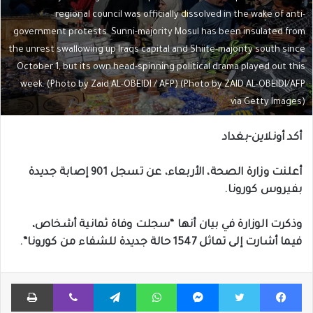
regional council was officially dissolved in the wake of anti-
government protests. Sunni-majority Mosul has been insulated from
the unrest swallowing up Iraqs capital and Shiite-majority south since
October 1, but its own head-spinning political drama played out this
week. (Photo by Zaid AL-OBEIDI / AFP) (Photo by ZAID AL-OBEIDI/AFP
via Getty Images)
أكد أونلاين-بغداد
أعلنت وزارة الصحة، الأربعاء، عن تسجل 901 إصابة جديدة
بفيروس كورونا.
وذكرت الوزارة في بيان أنها “سجلت وفاة ثمانية أشخاص،
فيما أشارت إلى تماثل 1547 حالة جديدة للشفاء من كورونا”.
فيسبوك
تويتر
ماسنجر
واتساب
تيلقرام
ڤايبر
طباعة