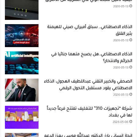
كيفية تأمين شبكة الواي فاي المنزلية من الاختراق
2026-05-13
الذكاء الاصطناعي.. سباق أميركي صيني للهيمنة
يثير القلق
2026-05-13
الذكاء الاصطناعي..هل يصبح متهما جنائيا في
الجرائم والانتحار؟
2026-05-13
الصحفي والخبير التقني عبداللطيف الهجول: الذكاء
الاصطناعي يقود مستقبل التحول الرقمي
2026-05-13
شركة “تجهيزات 310” للتغليف تفتتح فرعاً جديداً
لها في بغداد
2026-05-06
إنجاز إنساني بارز: الدكتور عبدالله موسى يعزز الدعم