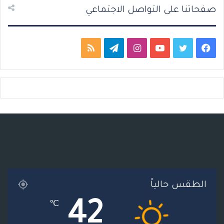
صفحاتنا على التواصل الاجتماعي
ف
ت
ي
ا
ت
م
ي
و
و
ن
ي
ل
س
ي
ت
س
ل
خ
ب
ت
ي
ت
ق
ص
و
ر
و
ق
ر
ا
ك
ب
ر
ا
ل
ا
م
م
الطقس حالياً
م
و
42
℃
ق