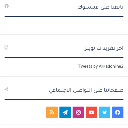
تابعنا على فيسبوك
ف
ف
ح
ح
ة
ة
ا
ا
ل
ل
ت
س
اخر تغريدات تويتر
ا
ا
ل
ب
Tweets by Akkadonline2
ي
ق
ة
ة
صفحاتنا على التواصل الاجتماعي
ف
ت
ي
ا
ت
م
ي
و
و
ن
ي
ل