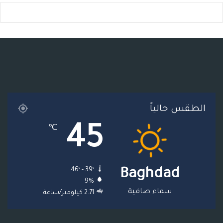
س
ي
ت
س
ل
خ
ب
ت
ي
ت
ق
ص
و
ر
و
ق
ر
ا
ك
ب
ر
ا
ل
ا
م
م
الطقس حالياً
م
و
45
℃
ق
ع
46º - 39º
Baghdad
R
9%
S
سماء صافية
2.71 كيلومتر/ساعة
S