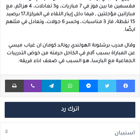
مقسمين ما بين فوز في 7 مباريات، و3 تعادلات، 4 هزائم، مع
مباراتين مؤجلتين , فيما دخل إيبار اللقاء في المركزالـ17 برصيد
15 نقطة، فاز 3 مناسبات، وخسر 6 جولات، وتعادل في مثلهم
ايضًا.
وقال مدرب برشلونة الهولندي رونالد كومان ان غياب ميسي
عن المباراة بسبب آلام في الكاحل حرمته من خوض التدريبات
الجماعية مع البارسا، هو السبب في ضعف اداء فريقه.
فيسبوك
تويتر
ماسنجر
واتساب
تيلقرام
ڤايبر
طباعة
اترك رد
استبيان