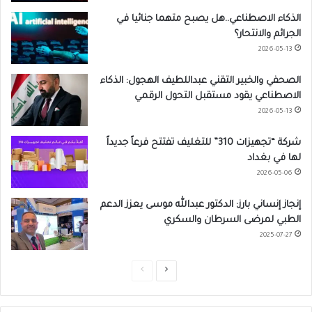
الذكاء الاصطناعي..هل يصبح متهما جنائيا في
الجرائم والانتحار؟
2026-05-13
الصحفي والخبير التقني عبداللطيف الهجول: الذكاء
الاصطناعي يقود مستقبل التحول الرقمي
2026-05-13
شركة “تجهيزات 310” للتغليف تفتتح فرعاً جديداً
لها في بغداد
2026-05-06
إنجاز إنساني بارز: الدكتور عبدالله موسى يعزز الدعم
الطبي لمرضى السرطان والسكري
2025-07-27
ا
ا
ل
ل
ص
ص