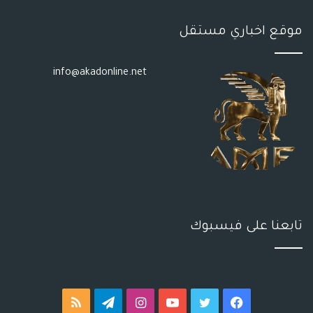
موقع اخباري مستقل
info@akadonline.net
تابعنا على فيسبوك
فيسبوك
تويتر
يوتيوب
انستقرام
تيلقرام
ملخص