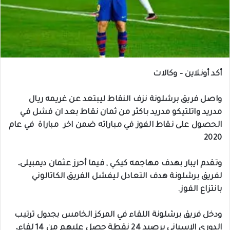
أكد أونلاين – وكالات
واصل فريق برشلونة نزف النقاط ليبتعد عن غريمه ريال
مدريد واتلتيكو مدريد باكثر من ثمان نقاط بعد ان فشل في
الحصول على نقاط الفوز في مباراته ضمن اخر مباراة في عام
2020
وتقدم ايبار بهدف مهاجمه كيكي , فيما أحرز عثمان ديمبيلى،
لفريق برشلونة هدف التعادل ليفشل الفريق الكاتالوني
بانتزاع الفوز.
ودخل فريق برشلونة اللقاء في المركز الخامس بجدول ترتيب
الدوري الإسباني برصيد 24 نقطة حصل عليهم من 14 لقاء،