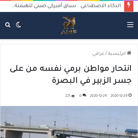
الذكاء الاصطناعي.. سباق أميركي صيني للهيمنة يثير القلق
القائمة
الوضع
بح
المظلم
عن
الرئيسية
/
عراقي
انتحار مواطن برمي نفسه من على
جسر الزبير في البصرة
221
0
2020-12-29
2020-12-29