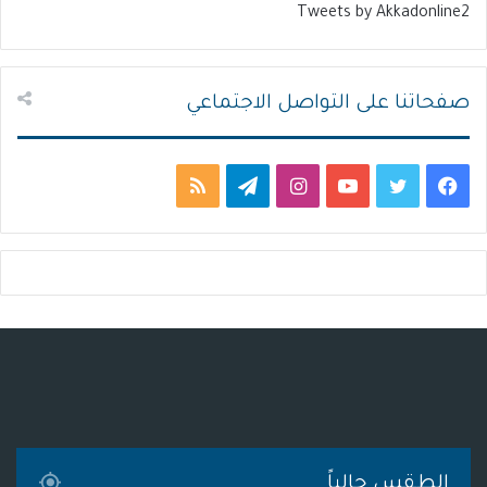
Tweets by Akkadonline2
ي
ق
ة
ة
صفحاتنا على التواصل الاجتماعي
ف
ت
ي
ا
ت
م
ي
و
و
ن
ي
ل
س
ي
ت
س
ل
خ
ب
ت
ي
ت
ق
ص
و
ر
و
ق
ر
ا
ك
ب
ر
ا
ل
ا
م
م
الطقس حالياً