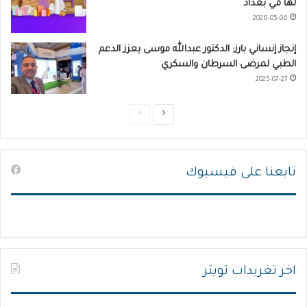
لها في بغداد
2026-05-06
إنجاز إنساني بارز: الدكتور عبدالله موسى يعزز الدعم
الطبي لمرضى السرطان والسكري
2025-07-27
ا
ا
ل
ل
ص
ص
تابعنا على فيسبوك
ف
ف
ح
ح
ة
ة
ا
ا
ل
ل
ت
س
اخر تغريدات تويتر
ا
ا
ل
ب