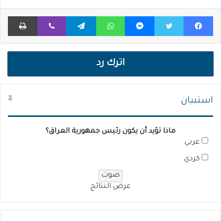
فيسبوك
تويتر
ماسنجر
واتساب
تيلقرام
ڤايبر
طباعة
اترك رد
استبيان
ماذا تؤيد أن يكون رئيس جمهورية العراق؟
عربي
كردي
عرض النتائج