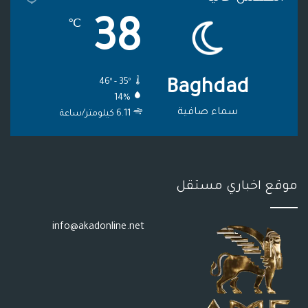
م
و
38
℃
ق
ع
46º - 35º
Baghdad
R
14%
S
سماء صافية
6.11 كيلومتر/ساعة
S
موقع اخباري مستقل
info@akadonline.net